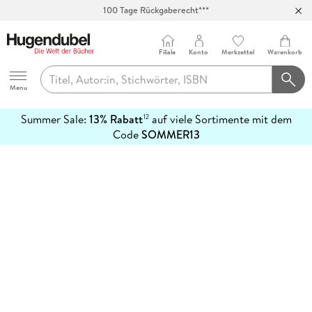
100 Tage Rückgaberecht***
Abholung in über 100 Filialen
Filiale
Konto
Merkzettel
Warenkorb
Hugendubel
Menu
Summer Sale:
13% Rabatt
auf viele Sortimente mit dem
12
mehr
Code
SOMMER13
erfahren