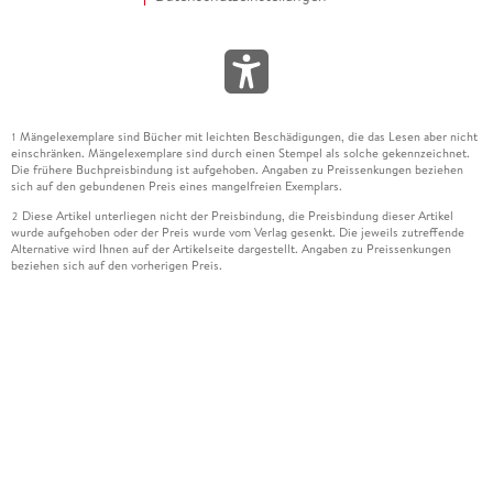
Mängelexemplare sind Bücher mit leichten Beschädigungen, die das Lesen aber nicht
1
einschränken. Mängelexemplare sind durch einen Stempel als solche gekennzeichnet.
Die frühere Buchpreisbindung ist aufgehoben. Angaben zu Preissenkungen beziehen
sich auf den gebundenen Preis eines mangelfreien Exemplars.
Diese Artikel unterliegen nicht der Preisbindung, die Preisbindung dieser Artikel
2
wurde aufgehoben oder der Preis wurde vom Verlag gesenkt. Die jeweils zutreffende
Alternative wird Ihnen auf der Artikelseite dargestellt. Angaben zu Preissenkungen
beziehen sich auf den vorherigen Preis.
Durch Öffnen der Leseprobe willigen Sie ein, dass Daten an den Anbieter der
3
Leseprobe übermittelt werden.
Der gebundene Preis dieses Artikels wird nach Ablauf des auf der Artikelseite
4
dargestellten Datums vom Verlag angehoben.
Der Preisvergleich bezieht sich auf die unverbindliche Preisempfehlung (UVP) des
5
Herstellers.
Der gebundene Preis dieses Artikels wurde vom Verlag gesenkt. Angaben zu
6
Preissenkungen beziehen sich auf den vorherigen Preis.
Die Preisbindung dieses Artikels wurde aufgehoben. Angaben zu Preissenkungen
7