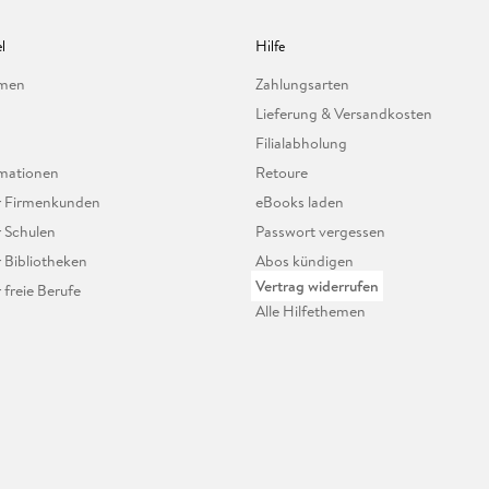
l
Hilfe
hmen
Zahlungsarten
Lieferung & Versandkosten
Filialabholung
mationen
Retoure
ür Firmenkunden
eBooks laden
r Schulen
Passwort vergessen
r Bibliotheken
Abos kündigen
Vertrag widerrufen
r freie Berufe
Alle Hilfethemen