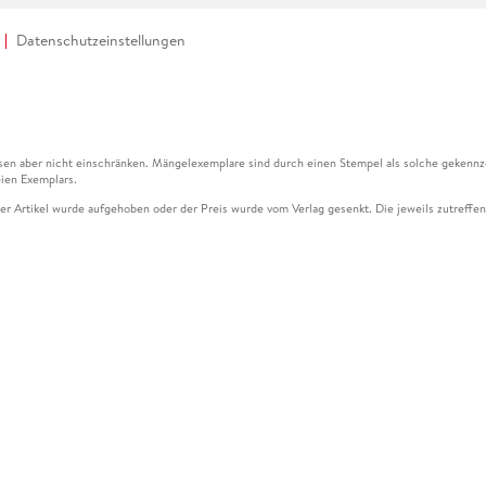
Datenschutzeinstellungen
en aber nicht einschränken. Mängelexemplare sind durch einen Stempel als solche gekennz
ien Exemplars.
ser Artikel wurde aufgehoben oder der Preis wurde vom Verlag gesenkt. Die jeweils zutreffend
ter der Leseprobe übermittelt werden.
kelseite dargestellten Datums vom Verlag angehoben.
g (UVP) des Herstellers.
n zu Preissenkungen beziehen sich auf den vorherigen Preis.
senkungen beziehen sich auf den letzten gebundenen Preis.
kelseite dargestellten Datums vom Verlag angehoben.
n den Gutschein ausschließlich online einlösen unter www.hugendubel.de. Keine Bestellung z
und eBooks) sowie für preisgebundene Kalender, tolino shine (4016621130466), tolino selec
cht möglich. Ein Weiterverkauf und der Handel des Gutscheincodes sind nicht gestattet.