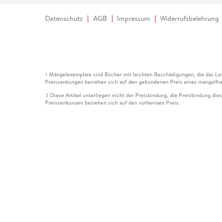
Datenschutz
AGB
Impressum
Widerrufsbelehrung
Mängelexemplare sind Bücher mit leichten Beschädigungen, die das Les
1
Preissenkungen beziehen sich auf den gebundenen Preis eines mangelfre
Diese Artikel unterliegen nicht der Preisbindung, die Preisbindung die
2
Preissenkungen beziehen sich auf den vorherigen Preis.
Durch Öffnen der Leseprobe willigen Sie ein, dass Daten an den Anbie
3
Der gebundene Preis dieses Artikels wird nach Ablauf des auf der Arti
4
Der Preisvergleich bezieht sich auf die unverbindliche Preisempfehlun
5
Der gebundene Preis dieses Artikels wurde vom Verlag gesenkt. Angabe
6
Die Preisbindung dieses Artikels wurde aufgehoben. Angaben zu Preis
7
Der gebundene Preis dieses Artikels wird nach Ablauf des auf der Arti
8
Ihr Gutschein SOMMER13 gilt bis einschließlich 10.08.2026. Sie könne
12
gültig für gesetzlich preisgebundene Artikel (deutschsprachige Bücher 
Gutscheinen und Geschenkkarten kombinierbar. Eine Barauszahlung ist ni