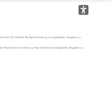
eichnet. Die frühere Buchpreisbindung ist aufgehoben. Angaben zu
e Alternative wird Ihnen auf der Artikelseite dargestellt. Angaben zu
ur Abholung mit Zahlung in der Filiale möglich. Der Gutschein ist nicht
t und das Hugendubel Hörbuch Abo. Der Gutschein ist nicht mit anderen