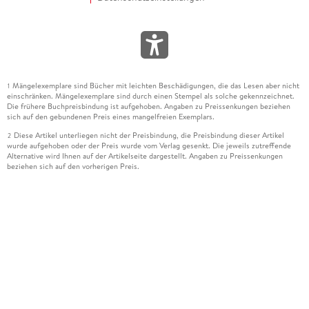
Mängelexemplare sind Bücher mit leichten Beschädigungen, die das Lesen aber nicht
1
einschränken. Mängelexemplare sind durch einen Stempel als solche gekennzeichnet.
Die frühere Buchpreisbindung ist aufgehoben. Angaben zu Preissenkungen beziehen
sich auf den gebundenen Preis eines mangelfreien Exemplars.
Diese Artikel unterliegen nicht der Preisbindung, die Preisbindung dieser Artikel
2
wurde aufgehoben oder der Preis wurde vom Verlag gesenkt. Die jeweils zutreffende
Alternative wird Ihnen auf der Artikelseite dargestellt. Angaben zu Preissenkungen
beziehen sich auf den vorherigen Preis.
Durch Öffnen der Leseprobe willigen Sie ein, dass Daten an den Anbieter der
3
Leseprobe übermittelt werden.
Der gebundene Preis dieses Artikels wird nach Ablauf des auf der Artikelseite
4
dargestellten Datums vom Verlag angehoben.
Der Preisvergleich bezieht sich auf die unverbindliche Preisempfehlung (UVP) des
5
Herstellers.
Der gebundene Preis dieses Artikels wurde vom Verlag gesenkt. Angaben zu
6
Preissenkungen beziehen sich auf den vorherigen Preis.
Die Preisbindung dieses Artikels wurde aufgehoben. Angaben zu Preissenkungen
7