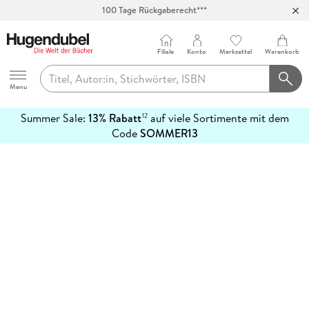
100 Tage Rückgaberecht***
Abholung in über 100 Filialen
Filiale
Konto
Merkzettel
Warenkorb
Hugendubel
Menu
Summer Sale:
13% Rabatt
auf viele Sortimente mit dem
12
mehr
Code
SOMMER13
erfahren