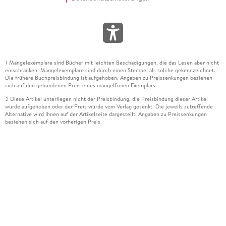
Mängelexemplare sind Bücher mit leichten Beschädigungen, die das Lesen aber nicht
1
einschränken. Mängelexemplare sind durch einen Stempel als solche gekennzeichnet.
Die frühere Buchpreisbindung ist aufgehoben. Angaben zu Preissenkungen beziehen
sich auf den gebundenen Preis eines mangelfreien Exemplars.
Diese Artikel unterliegen nicht der Preisbindung, die Preisbindung dieser Artikel
2
wurde aufgehoben oder der Preis wurde vom Verlag gesenkt. Die jeweils zutreffende
Alternative wird Ihnen auf der Artikelseite dargestellt. Angaben zu Preissenkungen
beziehen sich auf den vorherigen Preis.
Durch Öffnen der Leseprobe willigen Sie ein, dass Daten an den Anbieter der
3
Leseprobe übermittelt werden.
Der gebundene Preis dieses Artikels wird nach Ablauf des auf der Artikelseite
4
dargestellten Datums vom Verlag angehoben.
Der Preisvergleich bezieht sich auf die unverbindliche Preisempfehlung (UVP) des
5
Herstellers.
Der gebundene Preis dieses Artikels wurde vom Verlag gesenkt. Angaben zu
6
Preissenkungen beziehen sich auf den vorherigen Preis.
Die Preisbindung dieses Artikels wurde aufgehoben. Angaben zu Preissenkungen
7