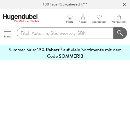
100 Tage Rückgaberecht***
Abholung in über 100 Filialen
Filiale
Konto
Merkzettel
Warenkorb
Hugendubel
Menu
Summer Sale:
13% Rabatt
auf viele Sortimente mit dem
12
mehr
Code
SOMMER13
erfahren