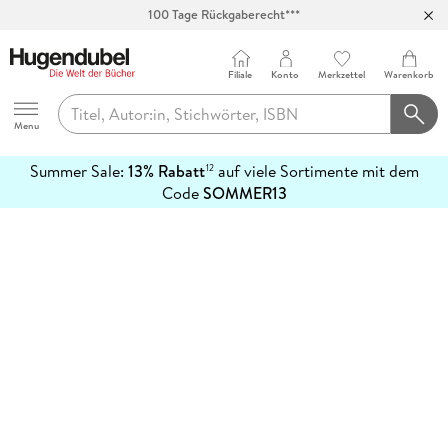
100 Tage Rückgaberecht***
Abholung in über 100 Filialen
Filiale
Konto
Merkzettel
Warenkorb
Hugendubel
Menu
Summer Sale:
13% Rabatt
auf viele Sortimente mit dem
12
mehr
Code
SOMMER13
erfahren