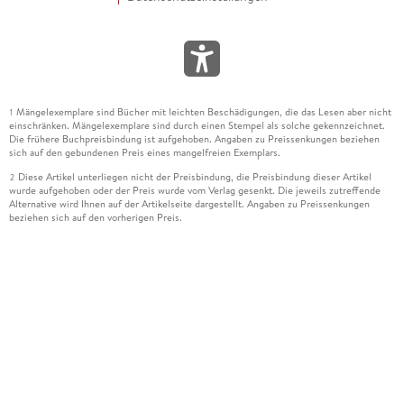
Mängelexemplare sind Bücher mit leichten Beschädigungen, die das Lesen aber nicht
1
einschränken. Mängelexemplare sind durch einen Stempel als solche gekennzeichnet.
Die frühere Buchpreisbindung ist aufgehoben. Angaben zu Preissenkungen beziehen
sich auf den gebundenen Preis eines mangelfreien Exemplars.
Diese Artikel unterliegen nicht der Preisbindung, die Preisbindung dieser Artikel
2
wurde aufgehoben oder der Preis wurde vom Verlag gesenkt. Die jeweils zutreffende
Alternative wird Ihnen auf der Artikelseite dargestellt. Angaben zu Preissenkungen
beziehen sich auf den vorherigen Preis.
Durch Öffnen der Leseprobe willigen Sie ein, dass Daten an den Anbieter der
3
Leseprobe übermittelt werden.
Der gebundene Preis dieses Artikels wird nach Ablauf des auf der Artikelseite
4
dargestellten Datums vom Verlag angehoben.
Der Preisvergleich bezieht sich auf die unverbindliche Preisempfehlung (UVP) des
5
Herstellers.
Der gebundene Preis dieses Artikels wurde vom Verlag gesenkt. Angaben zu
6
Preissenkungen beziehen sich auf den vorherigen Preis.
Die Preisbindung dieses Artikels wurde aufgehoben. Angaben zu Preissenkungen
7