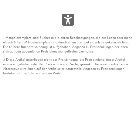
Mängelexemplare sind Bücher mit leichten Beschädigungen, die das Lesen aber nicht
1
einschränken. Mängelexemplare sind durch einen Stempel als solche gekennzeichnet.
Die frühere Buchpreisbindung ist aufgehoben. Angaben zu Preissenkungen beziehen
sich auf den gebundenen Preis eines mangelfreien Exemplars.
Diese Artikel unterliegen nicht der Preisbindung, die Preisbindung dieser Artikel
2
wurde aufgehoben oder der Preis wurde vom Verlag gesenkt. Die jeweils zutreffende
Alternative wird Ihnen auf der Artikelseite dargestellt. Angaben zu Preissenkungen
beziehen sich auf den vorherigen Preis.
Durch Öffnen der Leseprobe willigen Sie ein, dass Daten an den Anbieter der
3
Leseprobe übermittelt werden.
Der gebundene Preis dieses Artikels wird nach Ablauf des auf der Artikelseite
4
dargestellten Datums vom Verlag angehoben.
Der Preisvergleich bezieht sich auf die unverbindliche Preisempfehlung (UVP) des
5
Herstellers.
Der gebundene Preis dieses Artikels wurde vom Verlag gesenkt. Angaben zu
6
Preissenkungen beziehen sich auf den vorherigen Preis.
Die Preisbindung dieses Artikels wurde aufgehoben. Angaben zu Preissenkungen
7