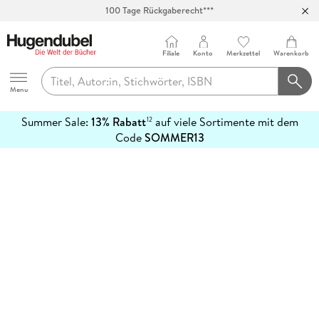
100 Tage Rückgaberecht***
Abholung in über 100 Filialen
Filiale
Konto
Merkzettel
Warenkorb
Hugendubel
Menu
Summer Sale:
13% Rabatt
auf viele Sortimente mit dem
12
mehr
Code
SOMMER13
erfahren