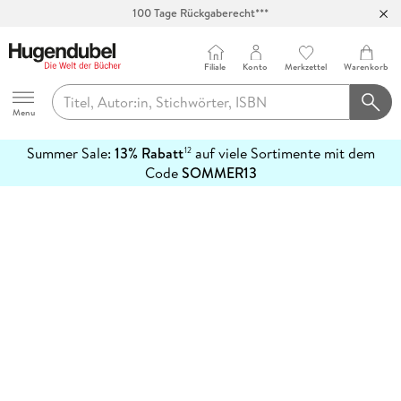
100 Tage Rückgaberecht***
Abholung in über 100 Filialen
Filiale
Konto
Merkzettel
Warenkorb
Hugendubel
Menu
Summer Sale:
13% Rabatt
auf viele Sortimente mit dem
12
mehr
Code
SOMMER13
erfahren