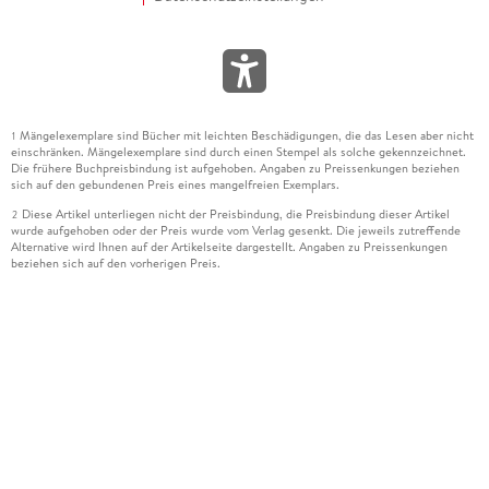
Mängelexemplare sind Bücher mit leichten Beschädigungen, die das Lesen aber nicht
1
einschränken. Mängelexemplare sind durch einen Stempel als solche gekennzeichnet.
Die frühere Buchpreisbindung ist aufgehoben. Angaben zu Preissenkungen beziehen
sich auf den gebundenen Preis eines mangelfreien Exemplars.
Diese Artikel unterliegen nicht der Preisbindung, die Preisbindung dieser Artikel
2
wurde aufgehoben oder der Preis wurde vom Verlag gesenkt. Die jeweils zutreffende
Alternative wird Ihnen auf der Artikelseite dargestellt. Angaben zu Preissenkungen
beziehen sich auf den vorherigen Preis.
Durch Öffnen der Leseprobe willigen Sie ein, dass Daten an den Anbieter der
3
Leseprobe übermittelt werden.
Der gebundene Preis dieses Artikels wird nach Ablauf des auf der Artikelseite
4
dargestellten Datums vom Verlag angehoben.
Der Preisvergleich bezieht sich auf die unverbindliche Preisempfehlung (UVP) des
5
Herstellers.
Der gebundene Preis dieses Artikels wurde vom Verlag gesenkt. Angaben zu
6
Preissenkungen beziehen sich auf den vorherigen Preis.
Die Preisbindung dieses Artikels wurde aufgehoben. Angaben zu Preissenkungen
7