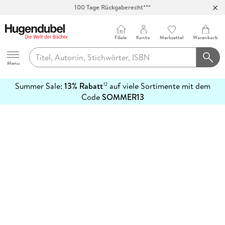
100 Tage Rückgaberecht***
Abholung in über 100 Filialen
Filiale
Konto
Merkzettel
Warenkorb
Hugendubel
Menu
Summer Sale:
13% Rabatt
auf viele Sortimente mit dem
12
mehr
Code
SOMMER13
erfahren