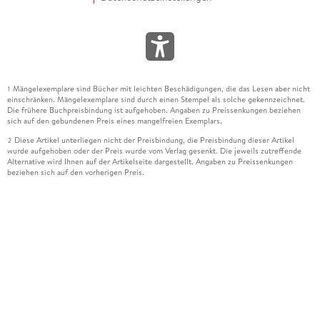
Mängelexemplare sind Bücher mit leichten Beschädigungen, die das Lesen aber nicht
1
einschränken. Mängelexemplare sind durch einen Stempel als solche gekennzeichnet.
Die frühere Buchpreisbindung ist aufgehoben. Angaben zu Preissenkungen beziehen
sich auf den gebundenen Preis eines mangelfreien Exemplars.
Diese Artikel unterliegen nicht der Preisbindung, die Preisbindung dieser Artikel
2
wurde aufgehoben oder der Preis wurde vom Verlag gesenkt. Die jeweils zutreffende
Alternative wird Ihnen auf der Artikelseite dargestellt. Angaben zu Preissenkungen
beziehen sich auf den vorherigen Preis.
Durch Öffnen der Leseprobe willigen Sie ein, dass Daten an den Anbieter der
3
Leseprobe übermittelt werden.
Der gebundene Preis dieses Artikels wird nach Ablauf des auf der Artikelseite
4
dargestellten Datums vom Verlag angehoben.
Der Preisvergleich bezieht sich auf die unverbindliche Preisempfehlung (UVP) des
5
Herstellers.
Der gebundene Preis dieses Artikels wurde vom Verlag gesenkt. Angaben zu
6
Preissenkungen beziehen sich auf den vorherigen Preis.
Die Preisbindung dieses Artikels wurde aufgehoben. Angaben zu Preissenkungen
7