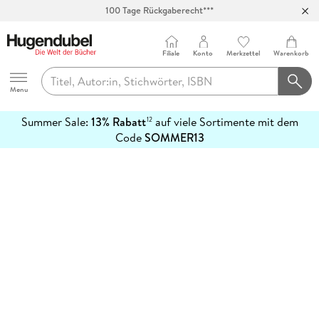
100 Tage Rückgaberecht***
Abholung in über 100 Filialen
Filiale
Konto
Merkzettel
Warenkorb
Hugendubel
Menu
Summer Sale:
13% Rabatt
auf viele Sortimente mit dem
12
mehr
Code
SOMMER13
erfahren