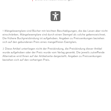
Mängelexemplare sind Bücher mit leichten Beschädigungen, die das Lesen aber nicht
1
einschränken. Mängelexemplare sind durch einen Stempel als solche gekennzeichnet.
Die frühere Buchpreisbindung ist aufgehoben. Angaben zu Preissenkungen beziehen
sich auf den gebundenen Preis eines mangelfreien Exemplars.
Diese Artikel unterliegen nicht der Preisbindung, die Preisbindung dieser Artikel
2
wurde aufgehoben oder der Preis wurde vom Verlag gesenkt. Die jeweils zutreffende
Alternative wird Ihnen auf der Artikelseite dargestellt. Angaben zu Preissenkungen
beziehen sich auf den vorherigen Preis.
Durch Öffnen der Leseprobe willigen Sie ein, dass Daten an den Anbieter der
3
Leseprobe übermittelt werden.
Der gebundene Preis dieses Artikels wird nach Ablauf des auf der Artikelseite
4
dargestellten Datums vom Verlag angehoben.
Der Preisvergleich bezieht sich auf die unverbindliche Preisempfehlung (UVP) des
5
Herstellers.
Der gebundene Preis dieses Artikels wurde vom Verlag gesenkt. Angaben zu
6
Preissenkungen beziehen sich auf den vorherigen Preis.
Die Preisbindung dieses Artikels wurde aufgehoben. Angaben zu Preissenkungen
7