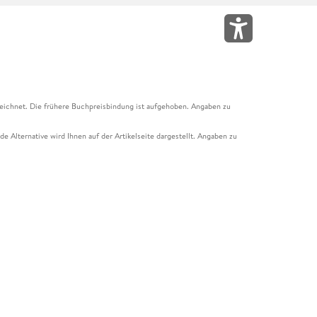
eichnet. Die frühere Buchpreisbindung ist aufgehoben. Angaben zu
e Alternative wird Ihnen auf der Artikelseite dargestellt. Angaben zu
ur Abholung mit Zahlung in der Filiale möglich. Der Gutschein ist nicht
t und das Hugendubel Hörbuch Abo. Der Gutschein ist nicht mit anderen