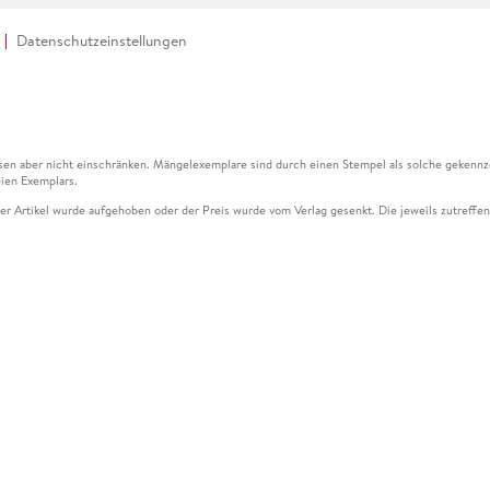
Datenschutzeinstellungen
en aber nicht einschränken. Mängelexemplare sind durch einen Stempel als solche gekennz
ien Exemplars.
ser Artikel wurde aufgehoben oder der Preis wurde vom Verlag gesenkt. Die jeweils zutreffend
ter der Leseprobe übermittelt werden.
kelseite dargestellten Datums vom Verlag angehoben.
g (UVP) des Herstellers.
n zu Preissenkungen beziehen sich auf den vorherigen Preis.
senkungen beziehen sich auf den letzten gebundenen Preis.
kelseite dargestellten Datums vom Verlag angehoben.
n den Gutschein ausschließlich online einlösen unter www.hugendubel.de. Keine Bestellung z
und eBooks) sowie für preisgebundene Kalender, tolino shine (4016621130466), tolino selec
cht möglich. Ein Weiterverkauf und der Handel des Gutscheincodes sind nicht gestattet.