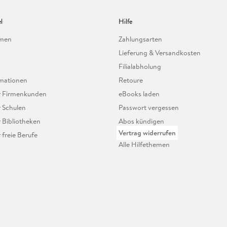
l
Hilfe
hmen
Zahlungsarten
Lieferung & Versandkosten
Filialabholung
mationen
Retoure
ür Firmenkunden
eBooks laden
r Schulen
Passwort vergessen
r Bibliotheken
Abos kündigen
Vertrag widerrufen
r freie Berufe
Alle Hilfethemen