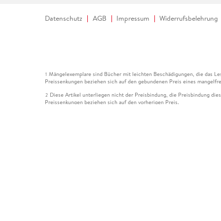
Datenschutz
AGB
Impressum
Widerrufsbelehrung
Mängelexemplare sind Bücher mit leichten Beschädigungen, die das Les
1
Preissenkungen beziehen sich auf den gebundenen Preis eines mangelfre
Diese Artikel unterliegen nicht der Preisbindung, die Preisbindung die
2
Preissenkungen beziehen sich auf den vorherigen Preis.
Durch Öffnen der Leseprobe willigen Sie ein, dass Daten an den Anbie
3
Der gebundene Preis dieses Artikels wird nach Ablauf des auf der Arti
4
Der Preisvergleich bezieht sich auf die unverbindliche Preisempfehlun
5
Der gebundene Preis dieses Artikels wurde vom Verlag gesenkt. Angabe
6
Die Preisbindung dieses Artikels wurde aufgehoben. Angaben zu Preis
7
Der gebundene Preis dieses Artikels wird nach Ablauf des auf der Arti
8
Ihr Gutschein SOMMER13 gilt bis einschließlich 10.08.2026. Sie könne
12
gültig für gesetzlich preisgebundene Artikel (deutschsprachige Bücher 
Gutscheinen und Geschenkkarten kombinierbar. Eine Barauszahlung ist ni