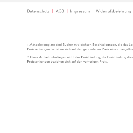
Datenschutz
AGB
Impressum
Widerrufsbelehrung
Mängelexemplare sind Bücher mit leichten Beschädigungen, die das Les
1
Preissenkungen beziehen sich auf den gebundenen Preis eines mangelfre
Diese Artikel unterliegen nicht der Preisbindung, die Preisbindung die
2
Preissenkungen beziehen sich auf den vorherigen Preis.
Durch Öffnen der Leseprobe willigen Sie ein, dass Daten an den Anbie
3
Der gebundene Preis dieses Artikels wird nach Ablauf des auf der Arti
4
Der Preisvergleich bezieht sich auf die unverbindliche Preisempfehlun
5
Der gebundene Preis dieses Artikels wurde vom Verlag gesenkt. Angabe
6
Die Preisbindung dieses Artikels wurde aufgehoben. Angaben zu Preis
7
Der gebundene Preis dieses Artikels wird nach Ablauf des auf der Arti
8
Ihr Gutschein SOMMER13 gilt bis einschließlich 10.08.2026. Sie könne
12
gültig für gesetzlich preisgebundene Artikel (deutschsprachige Bücher 
Gutscheinen und Geschenkkarten kombinierbar. Eine Barauszahlung ist ni