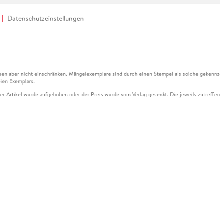
Datenschutzeinstellungen
en aber nicht einschränken. Mängelexemplare sind durch einen Stempel als solche gekennz
ien Exemplars.
ser Artikel wurde aufgehoben oder der Preis wurde vom Verlag gesenkt. Die jeweils zutreffend
ter der Leseprobe übermittelt werden.
kelseite dargestellten Datums vom Verlag angehoben.
g (UVP) des Herstellers.
n zu Preissenkungen beziehen sich auf den vorherigen Preis.
senkungen beziehen sich auf den letzten gebundenen Preis.
kelseite dargestellten Datums vom Verlag angehoben.
n den Gutschein ausschließlich online einlösen unter www.hugendubel.de. Keine Bestellung z
und eBooks) sowie für preisgebundene Kalender, tolino shine (4016621130466), tolino selec
cht möglich. Ein Weiterverkauf und der Handel des Gutscheincodes sind nicht gestattet.