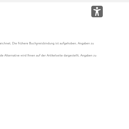
eichnet. Die frühere Buchpreisbindung ist aufgehoben. Angaben zu
e Alternative wird Ihnen auf der Artikelseite dargestellt. Angaben zu
ur Abholung mit Zahlung in der Filiale möglich. Der Gutschein ist nicht
t und das Hugendubel Hörbuch Abo. Der Gutschein ist nicht mit anderen