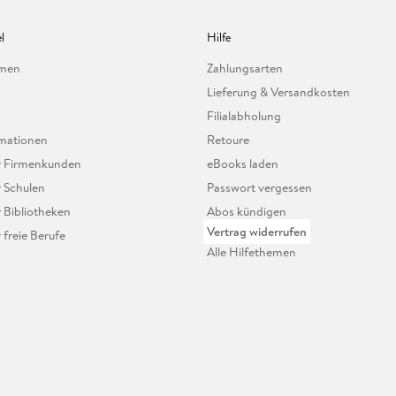
l
Hilfe
hmen
Zahlungsarten
Lieferung & Versandkosten
Filialabholung
mationen
Retoure
ür Firmenkunden
eBooks laden
r Schulen
Passwort vergessen
r Bibliotheken
Abos kündigen
Vertrag widerrufen
r freie Berufe
Alle Hilfethemen