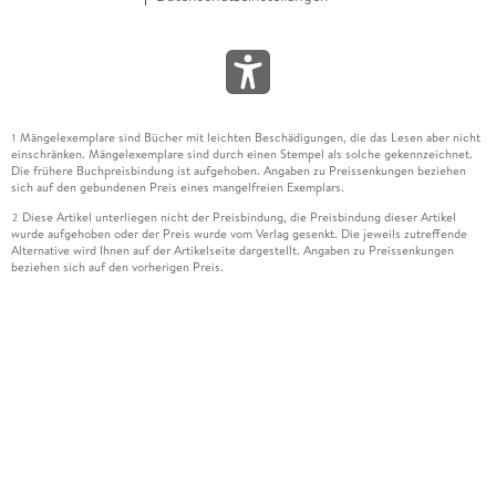
Mängelexemplare sind Bücher mit leichten Beschädigungen, die das Lesen aber nicht
1
einschränken. Mängelexemplare sind durch einen Stempel als solche gekennzeichnet.
Die frühere Buchpreisbindung ist aufgehoben. Angaben zu Preissenkungen beziehen
sich auf den gebundenen Preis eines mangelfreien Exemplars.
Diese Artikel unterliegen nicht der Preisbindung, die Preisbindung dieser Artikel
2
wurde aufgehoben oder der Preis wurde vom Verlag gesenkt. Die jeweils zutreffende
Alternative wird Ihnen auf der Artikelseite dargestellt. Angaben zu Preissenkungen
beziehen sich auf den vorherigen Preis.
Durch Öffnen der Leseprobe willigen Sie ein, dass Daten an den Anbieter der
3
Leseprobe übermittelt werden.
Der gebundene Preis dieses Artikels wird nach Ablauf des auf der Artikelseite
4
dargestellten Datums vom Verlag angehoben.
Der Preisvergleich bezieht sich auf die unverbindliche Preisempfehlung (UVP) des
5
Herstellers.
Der gebundene Preis dieses Artikels wurde vom Verlag gesenkt. Angaben zu
6
Preissenkungen beziehen sich auf den vorherigen Preis.
Die Preisbindung dieses Artikels wurde aufgehoben. Angaben zu Preissenkungen
7