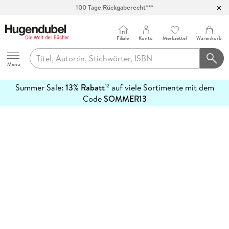
100 Tage Rückgaberecht***
Abholung in über 100 Filialen
Filiale
Konto
Merkzettel
Warenkorb
Hugendubel
Menu
Summer Sale:
13% Rabatt
auf viele Sortimente mit dem
12
mehr
Code
SOMMER13
erfahren