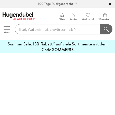
100 Tage Rückgaberecht***
Abholung in über 100 Filialen
Filiale
Konto
Merkzettel
Warenkorb
Hugendubel
Menu
Summer Sale:
13% Rabatt
auf viele Sortimente mit dem
12
mehr
Code
SOMMER13
erfahren