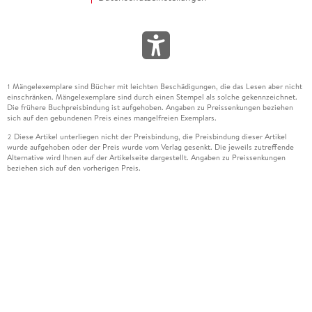
Mängelexemplare sind Bücher mit leichten Beschädigungen, die das Lesen aber nicht
1
einschränken. Mängelexemplare sind durch einen Stempel als solche gekennzeichnet.
Die frühere Buchpreisbindung ist aufgehoben. Angaben zu Preissenkungen beziehen
sich auf den gebundenen Preis eines mangelfreien Exemplars.
Diese Artikel unterliegen nicht der Preisbindung, die Preisbindung dieser Artikel
2
wurde aufgehoben oder der Preis wurde vom Verlag gesenkt. Die jeweils zutreffende
Alternative wird Ihnen auf der Artikelseite dargestellt. Angaben zu Preissenkungen
beziehen sich auf den vorherigen Preis.
Durch Öffnen der Leseprobe willigen Sie ein, dass Daten an den Anbieter der
3
Leseprobe übermittelt werden.
Der gebundene Preis dieses Artikels wird nach Ablauf des auf der Artikelseite
4
dargestellten Datums vom Verlag angehoben.
Der Preisvergleich bezieht sich auf die unverbindliche Preisempfehlung (UVP) des
5
Herstellers.
Der gebundene Preis dieses Artikels wurde vom Verlag gesenkt. Angaben zu
6
Preissenkungen beziehen sich auf den vorherigen Preis.
Die Preisbindung dieses Artikels wurde aufgehoben. Angaben zu Preissenkungen
7