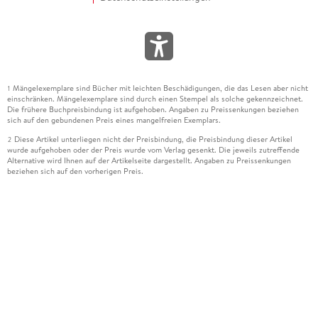
Mängelexemplare sind Bücher mit leichten Beschädigungen, die das Lesen aber nicht
1
einschränken. Mängelexemplare sind durch einen Stempel als solche gekennzeichnet.
Die frühere Buchpreisbindung ist aufgehoben. Angaben zu Preissenkungen beziehen
sich auf den gebundenen Preis eines mangelfreien Exemplars.
Diese Artikel unterliegen nicht der Preisbindung, die Preisbindung dieser Artikel
2
wurde aufgehoben oder der Preis wurde vom Verlag gesenkt. Die jeweils zutreffende
Alternative wird Ihnen auf der Artikelseite dargestellt. Angaben zu Preissenkungen
beziehen sich auf den vorherigen Preis.
Durch Öffnen der Leseprobe willigen Sie ein, dass Daten an den Anbieter der
3
Leseprobe übermittelt werden.
Der gebundene Preis dieses Artikels wird nach Ablauf des auf der Artikelseite
4
dargestellten Datums vom Verlag angehoben.
Der Preisvergleich bezieht sich auf die unverbindliche Preisempfehlung (UVP) des
5
Herstellers.
Der gebundene Preis dieses Artikels wurde vom Verlag gesenkt. Angaben zu
6
Preissenkungen beziehen sich auf den vorherigen Preis.
Die Preisbindung dieses Artikels wurde aufgehoben. Angaben zu Preissenkungen
7