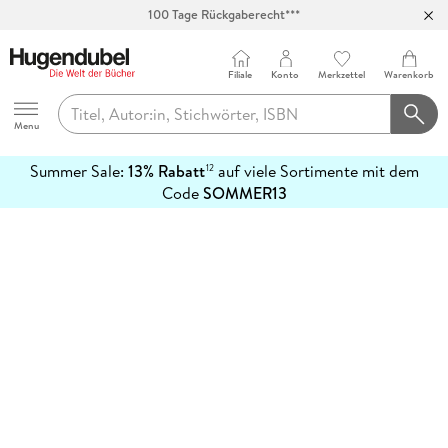
100 Tage Rückgaberecht***
Abholung in über 100 Filialen
Filiale
Konto
Merkzettel
Warenkorb
Hugendubel
Menu
Summer Sale:
13% Rabatt
auf viele Sortimente mit dem
12
mehr
Code
SOMMER13
erfahren