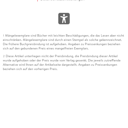
Mängelexemplare sind Bücher mit leichten Beschädigungen, die das Lesen aber nicht
1
einschränken. Mängelexemplare sind durch einen Stempel als solche gekennzeichnet.
Die frühere Buchpreisbindung ist aufgehoben. Angaben zu Preissenkungen beziehen
sich auf den gebundenen Preis eines mangelfreien Exemplars.
Diese Artikel unterliegen nicht der Preisbindung, die Preisbindung dieser Artikel
2
wurde aufgehoben oder der Preis wurde vom Verlag gesenkt. Die jeweils zutreffende
Alternative wird Ihnen auf der Artikelseite dargestellt. Angaben zu Preissenkungen
beziehen sich auf den vorherigen Preis.
Durch Öffnen der Leseprobe willigen Sie ein, dass Daten an den Anbieter der
3
Leseprobe übermittelt werden.
Der gebundene Preis dieses Artikels wird nach Ablauf des auf der Artikelseite
4
dargestellten Datums vom Verlag angehoben.
Der Preisvergleich bezieht sich auf die unverbindliche Preisempfehlung (UVP) des
5
Herstellers.
Der gebundene Preis dieses Artikels wurde vom Verlag gesenkt. Angaben zu
6
Preissenkungen beziehen sich auf den vorherigen Preis.
Die Preisbindung dieses Artikels wurde aufgehoben. Angaben zu Preissenkungen
7