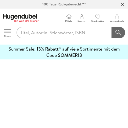
100 Tage Rückgaberecht***
Abholung in über 100 Filialen
Filiale
Konto
Merkzettel
Warenkorb
Hugendubel
Menu
Summer Sale:
13% Rabatt
auf viele Sortimente mit dem
12
mehr
Code
SOMMER13
erfahren