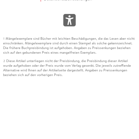
Mängelexemplare sind Bücher mit leichten Beschädigungen, die das Lesen aber nicht
1
einschränken. Mängelexemplare sind durch einen Stempel als solche gekennzeichnet.
Die frühere Buchpreisbindung ist aufgehoben. Angaben zu Preissenkungen beziehen
sich auf den gebundenen Preis eines mangelfreien Exemplars.
Diese Artikel unterliegen nicht der Preisbindung, die Preisbindung dieser Artikel
2
wurde aufgehoben oder der Preis wurde vom Verlag gesenkt. Die jeweils zutreffende
Alternative wird Ihnen auf der Artikelseite dargestellt. Angaben zu Preissenkungen
beziehen sich auf den vorherigen Preis.
Durch Öffnen der Leseprobe willigen Sie ein, dass Daten an den Anbieter der
3
Leseprobe übermittelt werden.
Der gebundene Preis dieses Artikels wird nach Ablauf des auf der Artikelseite
4
dargestellten Datums vom Verlag angehoben.
Der Preisvergleich bezieht sich auf die unverbindliche Preisempfehlung (UVP) des
5
Herstellers.
Der gebundene Preis dieses Artikels wurde vom Verlag gesenkt. Angaben zu
6
Preissenkungen beziehen sich auf den vorherigen Preis.
Die Preisbindung dieses Artikels wurde aufgehoben. Angaben zu Preissenkungen
7