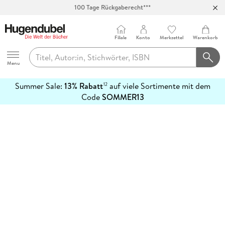
100 Tage Rückgaberecht***
Abholung in über 100 Filialen
Filiale
Konto
Merkzettel
Warenkorb
Hugendubel
Menu
Summer Sale:
13% Rabatt
auf viele Sortimente mit dem
12
mehr
Code
SOMMER13
erfahren