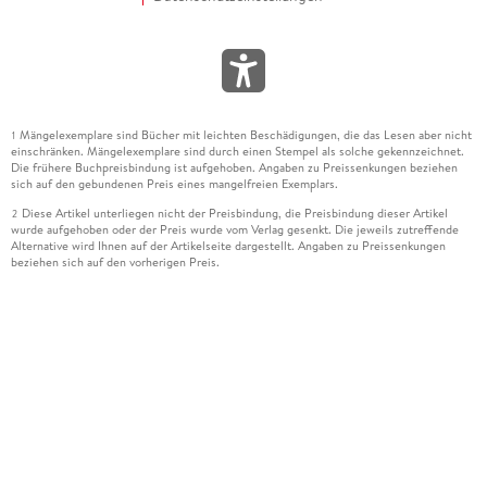
Mängelexemplare sind Bücher mit leichten Beschädigungen, die das Lesen aber nicht
1
einschränken. Mängelexemplare sind durch einen Stempel als solche gekennzeichnet.
Die frühere Buchpreisbindung ist aufgehoben. Angaben zu Preissenkungen beziehen
sich auf den gebundenen Preis eines mangelfreien Exemplars.
Diese Artikel unterliegen nicht der Preisbindung, die Preisbindung dieser Artikel
2
wurde aufgehoben oder der Preis wurde vom Verlag gesenkt. Die jeweils zutreffende
Alternative wird Ihnen auf der Artikelseite dargestellt. Angaben zu Preissenkungen
beziehen sich auf den vorherigen Preis.
Durch Öffnen der Leseprobe willigen Sie ein, dass Daten an den Anbieter der
3
Leseprobe übermittelt werden.
Der gebundene Preis dieses Artikels wird nach Ablauf des auf der Artikelseite
4
dargestellten Datums vom Verlag angehoben.
Der Preisvergleich bezieht sich auf die unverbindliche Preisempfehlung (UVP) des
5
Herstellers.
Der gebundene Preis dieses Artikels wurde vom Verlag gesenkt. Angaben zu
6
Preissenkungen beziehen sich auf den vorherigen Preis.
Die Preisbindung dieses Artikels wurde aufgehoben. Angaben zu Preissenkungen
7