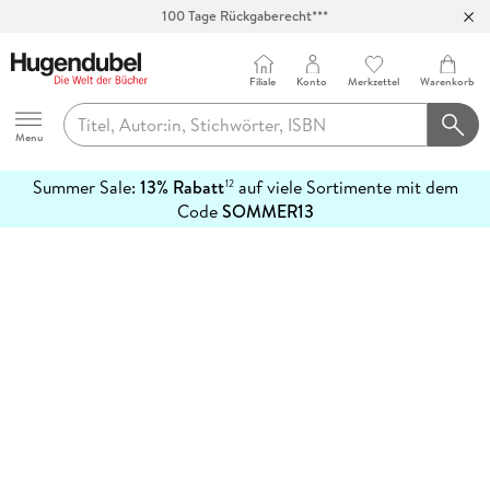
100 Tage Rückgaberecht***
Abholung in über 100 Filialen
Filiale
Konto
Merkzettel
Warenkorb
Hugendubel
Menu
Summer Sale:
13% Rabatt
auf viele Sortimente mit dem
12
mehr
Code
SOMMER13
erfahren