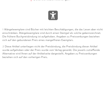
Mängelexemplare sind Bücher mit leichten Beschädigungen, die das Lesen aber nicht
1
einschränken. Mängelexemplare sind durch einen Stempel als solche gekennzeichnet.
Die frühere Buchpreisbindung ist aufgehoben. Angaben zu Preissenkungen beziehen
sich auf den gebundenen Preis eines mangelfreien Exemplars.
Diese Artikel unterliegen nicht der Preisbindung, die Preisbindung dieser Artikel
2
wurde aufgehoben oder der Preis wurde vom Verlag gesenkt. Die jeweils zutreffende
Alternative wird Ihnen auf der Artikelseite dargestellt. Angaben zu Preissenkungen
beziehen sich auf den vorherigen Preis.
Durch Öffnen der Leseprobe willigen Sie ein, dass Daten an den Anbieter der
3
Leseprobe übermittelt werden.
Der gebundene Preis dieses Artikels wird nach Ablauf des auf der Artikelseite
4
dargestellten Datums vom Verlag angehoben.
Der Preisvergleich bezieht sich auf die unverbindliche Preisempfehlung (UVP) des
5
Herstellers.
Der gebundene Preis dieses Artikels wurde vom Verlag gesenkt. Angaben zu
6
Preissenkungen beziehen sich auf den vorherigen Preis.
Die Preisbindung dieses Artikels wurde aufgehoben. Angaben zu Preissenkungen
7