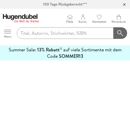
100 Tage Rückgaberecht***
Abholung in über 100 Filialen
Filiale
Konto
Merkzettel
Warenkorb
Hugendubel
Menu
Summer Sale:
13% Rabatt
auf viele Sortimente mit dem
12
mehr
Code
SOMMER13
erfahren