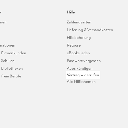
l
Hilfe
hmen
Zahlungsarten
Lieferung & Versandkosten
Filialabholung
mationen
Retoure
ür Firmenkunden
eBooks laden
r Schulen
Passwort vergessen
r Bibliotheken
Abos kündigen
Vertrag widerrufen
r freie Berufe
Alle Hilfethemen