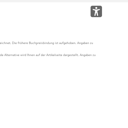
eichnet. Die frühere Buchpreisbindung ist aufgehoben. Angaben zu
e Alternative wird Ihnen auf der Artikelseite dargestellt. Angaben zu
ur Abholung mit Zahlung in der Filiale möglich. Der Gutschein ist nicht
t und das Hugendubel Hörbuch Abo. Der Gutschein ist nicht mit anderen