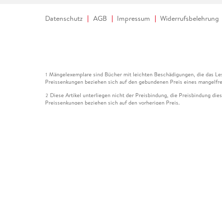
Datenschutz
AGB
Impressum
Widerrufsbelehrung
Mängelexemplare sind Bücher mit leichten Beschädigungen, die das Les
1
Preissenkungen beziehen sich auf den gebundenen Preis eines mangelfre
Diese Artikel unterliegen nicht der Preisbindung, die Preisbindung die
2
Preissenkungen beziehen sich auf den vorherigen Preis.
Durch Öffnen der Leseprobe willigen Sie ein, dass Daten an den Anbie
3
Der gebundene Preis dieses Artikels wird nach Ablauf des auf der Arti
4
Der Preisvergleich bezieht sich auf die unverbindliche Preisempfehlun
5
Der gebundene Preis dieses Artikels wurde vom Verlag gesenkt. Angabe
6
Die Preisbindung dieses Artikels wurde aufgehoben. Angaben zu Preis
7
Der gebundene Preis dieses Artikels wird nach Ablauf des auf der Arti
8
Ihr Gutschein SOMMER13 gilt bis einschließlich 10.08.2026. Sie könne
12
gültig für gesetzlich preisgebundene Artikel (deutschsprachige Bücher 
Gutscheinen und Geschenkkarten kombinierbar. Eine Barauszahlung ist ni