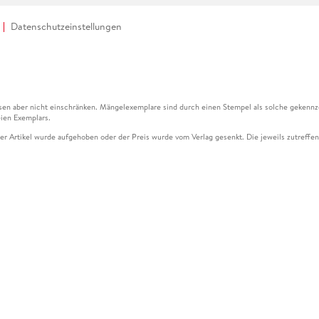
Datenschutzeinstellungen
en aber nicht einschränken. Mängelexemplare sind durch einen Stempel als solche gekennz
ien Exemplars.
ser Artikel wurde aufgehoben oder der Preis wurde vom Verlag gesenkt. Die jeweils zutreffend
ter der Leseprobe übermittelt werden.
kelseite dargestellten Datums vom Verlag angehoben.
g (UVP) des Herstellers.
n zu Preissenkungen beziehen sich auf den vorherigen Preis.
senkungen beziehen sich auf den letzten gebundenen Preis.
kelseite dargestellten Datums vom Verlag angehoben.
n den Gutschein ausschließlich online einlösen unter www.hugendubel.de. Keine Bestellung z
und eBooks) sowie für preisgebundene Kalender, tolino shine (4016621130466), tolino selec
cht möglich. Ein Weiterverkauf und der Handel des Gutscheincodes sind nicht gestattet.