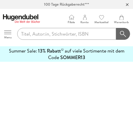
100 Tage Rückgaberecht***
Abholung in über 100 Filialen
Filiale
Konto
Merkzettel
Warenkorb
Hugendubel
Menu
Summer Sale:
13% Rabatt
auf viele Sortimente mit dem
12
mehr
Code
SOMMER13
erfahren