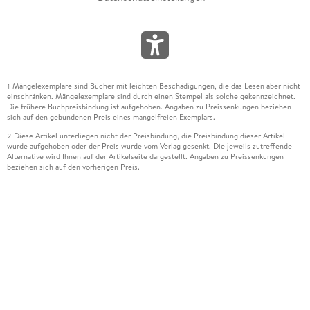
Mängelexemplare sind Bücher mit leichten Beschädigungen, die das Lesen aber nicht
1
einschränken. Mängelexemplare sind durch einen Stempel als solche gekennzeichnet.
Die frühere Buchpreisbindung ist aufgehoben. Angaben zu Preissenkungen beziehen
sich auf den gebundenen Preis eines mangelfreien Exemplars.
Diese Artikel unterliegen nicht der Preisbindung, die Preisbindung dieser Artikel
2
wurde aufgehoben oder der Preis wurde vom Verlag gesenkt. Die jeweils zutreffende
Alternative wird Ihnen auf der Artikelseite dargestellt. Angaben zu Preissenkungen
beziehen sich auf den vorherigen Preis.
Durch Öffnen der Leseprobe willigen Sie ein, dass Daten an den Anbieter der
3
Leseprobe übermittelt werden.
Der gebundene Preis dieses Artikels wird nach Ablauf des auf der Artikelseite
4
dargestellten Datums vom Verlag angehoben.
Der Preisvergleich bezieht sich auf die unverbindliche Preisempfehlung (UVP) des
5
Herstellers.
Der gebundene Preis dieses Artikels wurde vom Verlag gesenkt. Angaben zu
6
Preissenkungen beziehen sich auf den vorherigen Preis.
Die Preisbindung dieses Artikels wurde aufgehoben. Angaben zu Preissenkungen
7