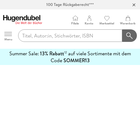
100 Tage Rückgaberecht***
Abholung in über 100 Filialen
Filiale
Konto
Merkzettel
Warenkorb
Hugendubel
Menu
Summer Sale:
13% Rabatt
auf viele Sortimente mit dem
12
mehr
Code
SOMMER13
erfahren