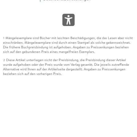
Mängelexemplare sind Bücher mit leichten Beschädigungen, die das Lesen aber nicht
1
einschränken. Mängelexemplare sind durch einen Stempel als solche gekennzeichnet.
Die frühere Buchpreisbindung ist aufgehoben. Angaben zu Preissenkungen beziehen
sich auf den gebundenen Preis eines mangelfreien Exemplars.
Diese Artikel unterliegen nicht der Preisbindung, die Preisbindung dieser Artikel
2
wurde aufgehoben oder der Preis wurde vom Verlag gesenkt. Die jeweils zutreffende
Alternative wird Ihnen auf der Artikelseite dargestellt. Angaben zu Preissenkungen
beziehen sich auf den vorherigen Preis.
Durch Öffnen der Leseprobe willigen Sie ein, dass Daten an den Anbieter der
3
Leseprobe übermittelt werden.
Der gebundene Preis dieses Artikels wird nach Ablauf des auf der Artikelseite
4
dargestellten Datums vom Verlag angehoben.
Der Preisvergleich bezieht sich auf die unverbindliche Preisempfehlung (UVP) des
5
Herstellers.
Der gebundene Preis dieses Artikels wurde vom Verlag gesenkt. Angaben zu
6
Preissenkungen beziehen sich auf den vorherigen Preis.
Die Preisbindung dieses Artikels wurde aufgehoben. Angaben zu Preissenkungen
7