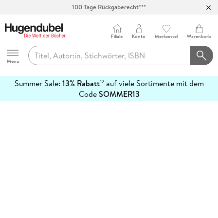
100 Tage Rückgaberecht***
Abholung in über 100 Filialen
Filiale
Konto
Merkzettel
Warenkorb
Hugendubel
Menu
Summer Sale:
13% Rabatt
auf viele Sortimente mit dem
12
mehr
Code
SOMMER13
erfahren