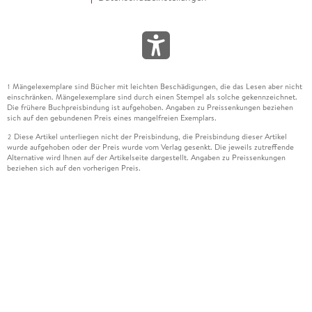
Mängelexemplare sind Bücher mit leichten Beschädigungen, die das Lesen aber nicht
1
einschränken. Mängelexemplare sind durch einen Stempel als solche gekennzeichnet.
Die frühere Buchpreisbindung ist aufgehoben. Angaben zu Preissenkungen beziehen
sich auf den gebundenen Preis eines mangelfreien Exemplars.
Diese Artikel unterliegen nicht der Preisbindung, die Preisbindung dieser Artikel
2
wurde aufgehoben oder der Preis wurde vom Verlag gesenkt. Die jeweils zutreffende
Alternative wird Ihnen auf der Artikelseite dargestellt. Angaben zu Preissenkungen
beziehen sich auf den vorherigen Preis.
Durch Öffnen der Leseprobe willigen Sie ein, dass Daten an den Anbieter der
3
Leseprobe übermittelt werden.
Der gebundene Preis dieses Artikels wird nach Ablauf des auf der Artikelseite
4
dargestellten Datums vom Verlag angehoben.
Der Preisvergleich bezieht sich auf die unverbindliche Preisempfehlung (UVP) des
5
Herstellers.
Der gebundene Preis dieses Artikels wurde vom Verlag gesenkt. Angaben zu
6
Preissenkungen beziehen sich auf den vorherigen Preis.
Die Preisbindung dieses Artikels wurde aufgehoben. Angaben zu Preissenkungen
7