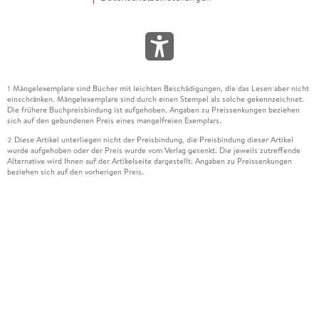
Mängelexemplare sind Bücher mit leichten Beschädigungen, die das Lesen aber nicht
1
einschränken. Mängelexemplare sind durch einen Stempel als solche gekennzeichnet.
Die frühere Buchpreisbindung ist aufgehoben. Angaben zu Preissenkungen beziehen
sich auf den gebundenen Preis eines mangelfreien Exemplars.
Diese Artikel unterliegen nicht der Preisbindung, die Preisbindung dieser Artikel
2
wurde aufgehoben oder der Preis wurde vom Verlag gesenkt. Die jeweils zutreffende
Alternative wird Ihnen auf der Artikelseite dargestellt. Angaben zu Preissenkungen
beziehen sich auf den vorherigen Preis.
Durch Öffnen der Leseprobe willigen Sie ein, dass Daten an den Anbieter der
3
Leseprobe übermittelt werden.
Der gebundene Preis dieses Artikels wird nach Ablauf des auf der Artikelseite
4
dargestellten Datums vom Verlag angehoben.
Der Preisvergleich bezieht sich auf die unverbindliche Preisempfehlung (UVP) des
5
Herstellers.
Der gebundene Preis dieses Artikels wurde vom Verlag gesenkt. Angaben zu
6
Preissenkungen beziehen sich auf den vorherigen Preis.
Die Preisbindung dieses Artikels wurde aufgehoben. Angaben zu Preissenkungen
7