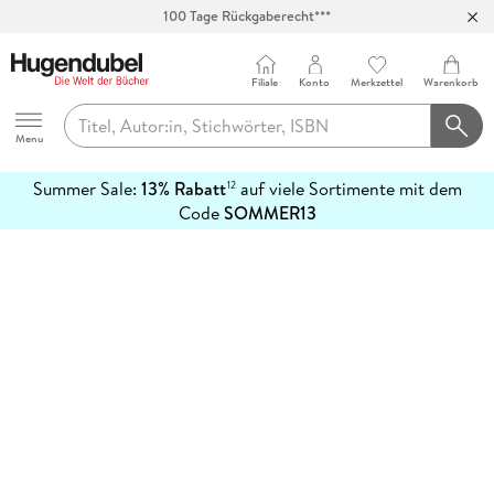
100 Tage Rückgaberecht***
Abholung in über 100 Filialen
Filiale
Konto
Merkzettel
Warenkorb
Hugendubel
Menu
Summer Sale:
13% Rabatt
auf viele Sortimente mit dem
12
mehr
Code
SOMMER13
erfahren