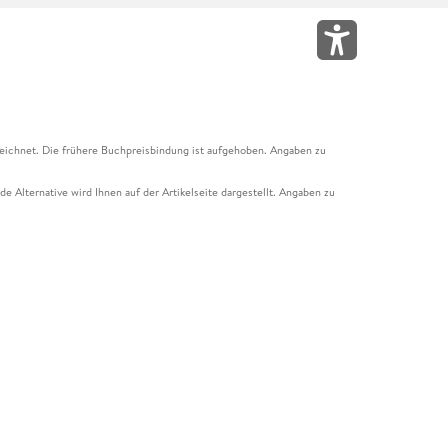
eichnet. Die frühere Buchpreisbindung ist aufgehoben. Angaben zu
e Alternative wird Ihnen auf der Artikelseite dargestellt. Angaben zu
ur Abholung mit Zahlung in der Filiale möglich. Der Gutschein ist nicht
t und das Hugendubel Hörbuch Abo. Der Gutschein ist nicht mit anderen