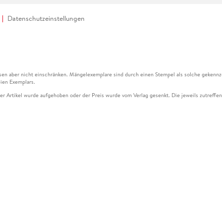
Datenschutzeinstellungen
en aber nicht einschränken. Mängelexemplare sind durch einen Stempel als solche gekennz
ien Exemplars.
ser Artikel wurde aufgehoben oder der Preis wurde vom Verlag gesenkt. Die jeweils zutreffend
ter der Leseprobe übermittelt werden.
kelseite dargestellten Datums vom Verlag angehoben.
g (UVP) des Herstellers.
n zu Preissenkungen beziehen sich auf den vorherigen Preis.
senkungen beziehen sich auf den letzten gebundenen Preis.
kelseite dargestellten Datums vom Verlag angehoben.
n den Gutschein ausschließlich online einlösen unter www.hugendubel.de. Keine Bestellung z
und eBooks) sowie für preisgebundene Kalender, tolino shine (4016621130466), tolino selec
cht möglich. Ein Weiterverkauf und der Handel des Gutscheincodes sind nicht gestattet.