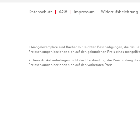
Datenschutz
AGB
Impressum
Widerrufsbelehrung
Mängelexemplare sind Bücher mit leichten Beschädigungen, die das Les
1
Preissenkungen beziehen sich auf den gebundenen Preis eines mangelfre
Diese Artikel unterliegen nicht der Preisbindung, die Preisbindung die
2
Preissenkungen beziehen sich auf den vorherigen Preis.
Durch Öffnen der Leseprobe willigen Sie ein, dass Daten an den Anbie
3
Der gebundene Preis dieses Artikels wird nach Ablauf des auf der Arti
4
Der Preisvergleich bezieht sich auf die unverbindliche Preisempfehlun
5
Der gebundene Preis dieses Artikels wurde vom Verlag gesenkt. Angabe
6
Die Preisbindung dieses Artikels wurde aufgehoben. Angaben zu Preis
7
Der gebundene Preis dieses Artikels wird nach Ablauf des auf der Arti
8
Ihr Gutschein SOMMER13 gilt bis einschließlich 10.08.2026. Sie könne
12
gültig für gesetzlich preisgebundene Artikel (deutschsprachige Bücher 
Gutscheinen und Geschenkkarten kombinierbar. Eine Barauszahlung ist ni