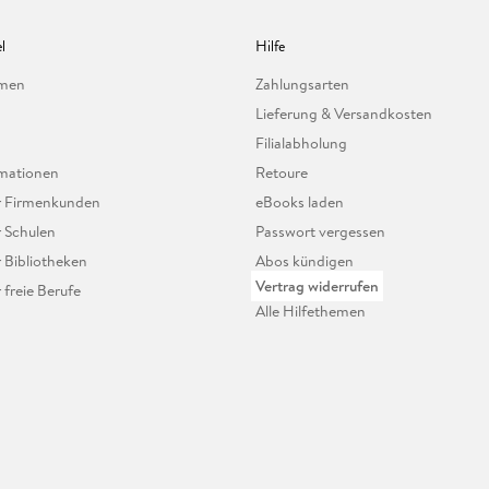
l
Hilfe
hmen
Zahlungsarten
Lieferung & Versandkosten
Filialabholung
mationen
Retoure
ür Firmenkunden
eBooks laden
r Schulen
Passwort vergessen
r Bibliotheken
Abos kündigen
Vertrag widerrufen
r freie Berufe
Alle Hilfethemen