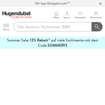
100 Tage Rückgaberecht***
Abholung in über 100 Filialen
Filiale
Konto
Merkzettel
Warenkorb
Hugendubel
Menu
Summer Sale:
13% Rabatt
auf viele Sortimente mit dem
12
mehr
Code
SOMMER13
erfahren