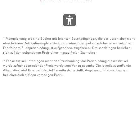
Mängelexemplare sind Bücher mit leichten Beschädigungen, die das Lesen aber nicht
1
einschränken. Mängelexemplare sind durch einen Stempel als solche gekennzeichnet.
Die frühere Buchpreisbindung ist aufgehoben. Angaben zu Preissenkungen beziehen
sich auf den gebundenen Preis eines mangelfreien Exemplars.
Diese Artikel unterliegen nicht der Preisbindung, die Preisbindung dieser Artikel
2
wurde aufgehoben oder der Preis wurde vom Verlag gesenkt. Die jeweils zutreffende
Alternative wird Ihnen auf der Artikelseite dargestellt. Angaben zu Preissenkungen
beziehen sich auf den vorherigen Preis.
Durch Öffnen der Leseprobe willigen Sie ein, dass Daten an den Anbieter der
3
Leseprobe übermittelt werden.
Der gebundene Preis dieses Artikels wird nach Ablauf des auf der Artikelseite
4
dargestellten Datums vom Verlag angehoben.
Der Preisvergleich bezieht sich auf die unverbindliche Preisempfehlung (UVP) des
5
Herstellers.
Der gebundene Preis dieses Artikels wurde vom Verlag gesenkt. Angaben zu
6
Preissenkungen beziehen sich auf den vorherigen Preis.
Die Preisbindung dieses Artikels wurde aufgehoben. Angaben zu Preissenkungen
7