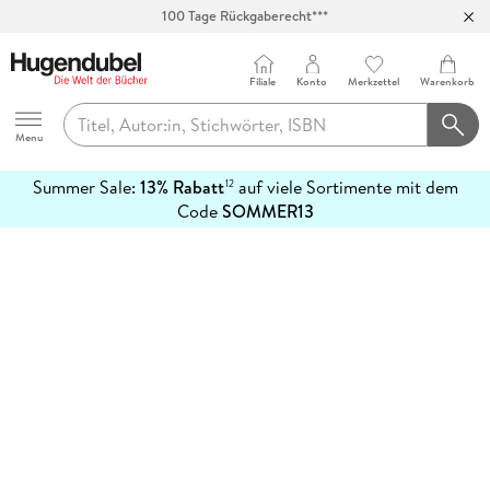
100 Tage Rückgaberecht***
Abholung in über 100 Filialen
Filiale
Konto
Merkzettel
Warenkorb
Hugendubel
Menu
Summer Sale:
13% Rabatt
auf viele Sortimente mit dem
12
mehr
Code
SOMMER13
erfahren