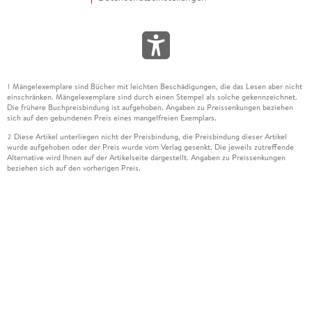
Mängelexemplare sind Bücher mit leichten Beschädigungen, die das Lesen aber nicht
1
einschränken. Mängelexemplare sind durch einen Stempel als solche gekennzeichnet.
Die frühere Buchpreisbindung ist aufgehoben. Angaben zu Preissenkungen beziehen
sich auf den gebundenen Preis eines mangelfreien Exemplars.
Diese Artikel unterliegen nicht der Preisbindung, die Preisbindung dieser Artikel
2
wurde aufgehoben oder der Preis wurde vom Verlag gesenkt. Die jeweils zutreffende
Alternative wird Ihnen auf der Artikelseite dargestellt. Angaben zu Preissenkungen
beziehen sich auf den vorherigen Preis.
Durch Öffnen der Leseprobe willigen Sie ein, dass Daten an den Anbieter der
3
Leseprobe übermittelt werden.
Der gebundene Preis dieses Artikels wird nach Ablauf des auf der Artikelseite
4
dargestellten Datums vom Verlag angehoben.
Der Preisvergleich bezieht sich auf die unverbindliche Preisempfehlung (UVP) des
5
Herstellers.
Der gebundene Preis dieses Artikels wurde vom Verlag gesenkt. Angaben zu
6
Preissenkungen beziehen sich auf den vorherigen Preis.
Die Preisbindung dieses Artikels wurde aufgehoben. Angaben zu Preissenkungen
7