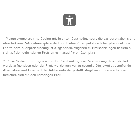
Mängelexemplare sind Bücher mit leichten Beschädigungen, die das Lesen aber nicht
1
einschränken. Mängelexemplare sind durch einen Stempel als solche gekennzeichnet.
Die frühere Buchpreisbindung ist aufgehoben. Angaben zu Preissenkungen beziehen
sich auf den gebundenen Preis eines mangelfreien Exemplars.
Diese Artikel unterliegen nicht der Preisbindung, die Preisbindung dieser Artikel
2
wurde aufgehoben oder der Preis wurde vom Verlag gesenkt. Die jeweils zutreffende
Alternative wird Ihnen auf der Artikelseite dargestellt. Angaben zu Preissenkungen
beziehen sich auf den vorherigen Preis.
Durch Öffnen der Leseprobe willigen Sie ein, dass Daten an den Anbieter der
3
Leseprobe übermittelt werden.
Der gebundene Preis dieses Artikels wird nach Ablauf des auf der Artikelseite
4
dargestellten Datums vom Verlag angehoben.
Der Preisvergleich bezieht sich auf die unverbindliche Preisempfehlung (UVP) des
5
Herstellers.
Der gebundene Preis dieses Artikels wurde vom Verlag gesenkt. Angaben zu
6
Preissenkungen beziehen sich auf den vorherigen Preis.
Die Preisbindung dieses Artikels wurde aufgehoben. Angaben zu Preissenkungen
7