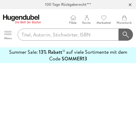
100 Tage Rückgaberecht***
Abholung in über 100 Filialen
Filiale
Konto
Merkzettel
Warenkorb
Hugendubel
Menu
Summer Sale:
13% Rabatt
auf viele Sortimente mit dem
12
mehr
Code
SOMMER13
erfahren