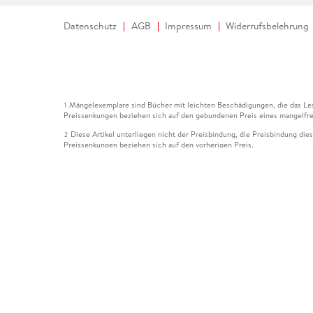
Datenschutz
AGB
Impressum
Widerrufsbelehrung
Mängelexemplare sind Bücher mit leichten Beschädigungen, die das Les
1
Preissenkungen beziehen sich auf den gebundenen Preis eines mangelfre
Diese Artikel unterliegen nicht der Preisbindung, die Preisbindung die
2
Preissenkungen beziehen sich auf den vorherigen Preis.
Durch Öffnen der Leseprobe willigen Sie ein, dass Daten an den Anbie
3
Der gebundene Preis dieses Artikels wird nach Ablauf des auf der Arti
4
Der Preisvergleich bezieht sich auf die unverbindliche Preisempfehlun
5
Der gebundene Preis dieses Artikels wurde vom Verlag gesenkt. Angabe
6
Die Preisbindung dieses Artikels wurde aufgehoben. Angaben zu Preis
7
Der gebundene Preis dieses Artikels wird nach Ablauf des auf der Arti
8
Ihr Gutschein SOMMER13 gilt bis einschließlich 10.08.2026. Sie könne
12
gültig für gesetzlich preisgebundene Artikel (deutschsprachige Bücher 
Gutscheinen und Geschenkkarten kombinierbar. Eine Barauszahlung ist ni