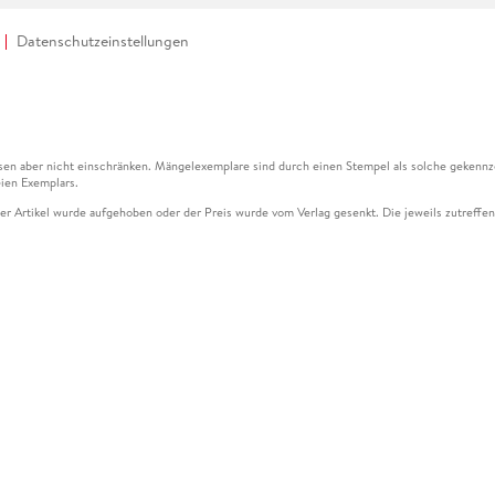
Datenschutzeinstellungen
en aber nicht einschränken. Mängelexemplare sind durch einen Stempel als solche gekennz
ien Exemplars.
ser Artikel wurde aufgehoben oder der Preis wurde vom Verlag gesenkt. Die jeweils zutreffend
ter der Leseprobe übermittelt werden.
kelseite dargestellten Datums vom Verlag angehoben.
g (UVP) des Herstellers.
n zu Preissenkungen beziehen sich auf den vorherigen Preis.
senkungen beziehen sich auf den letzten gebundenen Preis.
kelseite dargestellten Datums vom Verlag angehoben.
n den Gutschein ausschließlich online einlösen unter www.hugendubel.de. Keine Bestellung z
und eBooks) sowie für preisgebundene Kalender, tolino shine (4016621130466), tolino selec
cht möglich. Ein Weiterverkauf und der Handel des Gutscheincodes sind nicht gestattet.