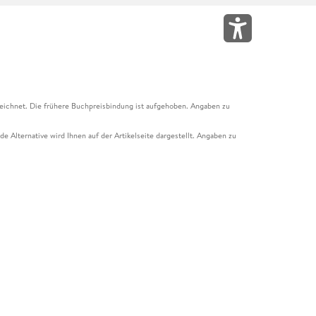
eichnet. Die frühere Buchpreisbindung ist aufgehoben. Angaben zu
e Alternative wird Ihnen auf der Artikelseite dargestellt. Angaben zu
ur Abholung mit Zahlung in der Filiale möglich. Der Gutschein ist nicht
t und das Hugendubel Hörbuch Abo. Der Gutschein ist nicht mit anderen