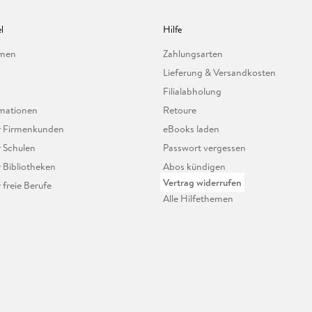
l
Hilfe
hmen
Zahlungsarten
Lieferung & Versandkosten
Filialabholung
mationen
Retoure
ür Firmenkunden
eBooks laden
r Schulen
Passwort vergessen
r Bibliotheken
Abos kündigen
Vertrag widerrufen
r freie Berufe
Alle Hilfethemen