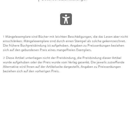
Mängelexemplare sind Bücher mit leichten Beschädigungen, die das Lesen aber nicht
1
einschränken. Mängelexemplare sind durch einen Stempel als solche gekennzeichnet.
Die frühere Buchpreisbindung ist aufgehoben. Angaben zu Preissenkungen beziehen
sich auf den gebundenen Preis eines mangelfreien Exemplars.
Diese Artikel unterliegen nicht der Preisbindung, die Preisbindung dieser Artikel
2
wurde aufgehoben oder der Preis wurde vom Verlag gesenkt. Die jeweils zutreffende
Alternative wird Ihnen auf der Artikelseite dargestellt. Angaben zu Preissenkungen
beziehen sich auf den vorherigen Preis.
Durch Öffnen der Leseprobe willigen Sie ein, dass Daten an den Anbieter der
3
Leseprobe übermittelt werden.
Der gebundene Preis dieses Artikels wird nach Ablauf des auf der Artikelseite
4
dargestellten Datums vom Verlag angehoben.
Der Preisvergleich bezieht sich auf die unverbindliche Preisempfehlung (UVP) des
5
Herstellers.
Der gebundene Preis dieses Artikels wurde vom Verlag gesenkt. Angaben zu
6
Preissenkungen beziehen sich auf den vorherigen Preis.
Die Preisbindung dieses Artikels wurde aufgehoben. Angaben zu Preissenkungen
7