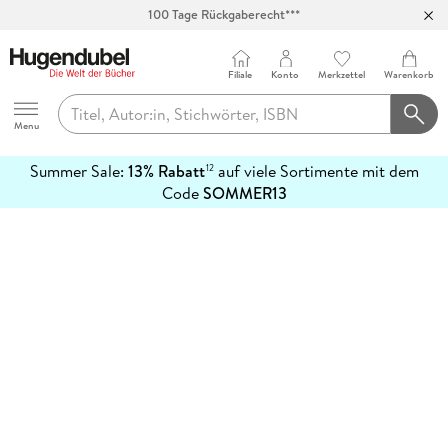
100 Tage Rückgaberecht***
Abholung in über 100 Filialen
Filiale
Konto
Merkzettel
Warenkorb
Hugendubel
Menu
Summer Sale:
13% Rabatt
auf viele Sortimente mit dem
12
mehr
Code
SOMMER13
erfahren