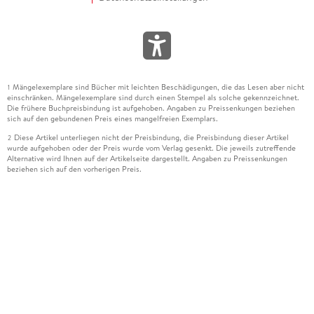
Mängelexemplare sind Bücher mit leichten Beschädigungen, die das Lesen aber nicht
1
einschränken. Mängelexemplare sind durch einen Stempel als solche gekennzeichnet.
Die frühere Buchpreisbindung ist aufgehoben. Angaben zu Preissenkungen beziehen
sich auf den gebundenen Preis eines mangelfreien Exemplars.
Diese Artikel unterliegen nicht der Preisbindung, die Preisbindung dieser Artikel
2
wurde aufgehoben oder der Preis wurde vom Verlag gesenkt. Die jeweils zutreffende
Alternative wird Ihnen auf der Artikelseite dargestellt. Angaben zu Preissenkungen
beziehen sich auf den vorherigen Preis.
Durch Öffnen der Leseprobe willigen Sie ein, dass Daten an den Anbieter der
3
Leseprobe übermittelt werden.
Der gebundene Preis dieses Artikels wird nach Ablauf des auf der Artikelseite
4
dargestellten Datums vom Verlag angehoben.
Der Preisvergleich bezieht sich auf die unverbindliche Preisempfehlung (UVP) des
5
Herstellers.
Der gebundene Preis dieses Artikels wurde vom Verlag gesenkt. Angaben zu
6
Preissenkungen beziehen sich auf den vorherigen Preis.
Die Preisbindung dieses Artikels wurde aufgehoben. Angaben zu Preissenkungen
7