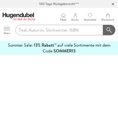
100 Tage Rückgaberecht***
Abholung in über 100 Filialen
Filiale
Konto
Merkzettel
Warenkorb
Hugendubel
Menu
Summer Sale:
13% Rabatt
auf viele Sortimente mit dem
12
mehr
Code
SOMMER13
erfahren