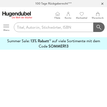
100 Tage Rückgaberecht***
Abholung in über 100 Filialen
Filiale
Konto
Merkzettel
Warenkorb
Hugendubel
Menu
Summer Sale:
13% Rabatt
auf viele Sortimente mit dem
12
mehr
Code
SOMMER13
erfahren