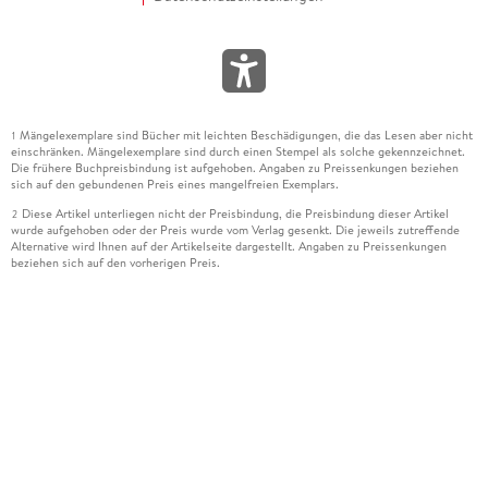
Mängelexemplare sind Bücher mit leichten Beschädigungen, die das Lesen aber nicht
1
einschränken. Mängelexemplare sind durch einen Stempel als solche gekennzeichnet.
Die frühere Buchpreisbindung ist aufgehoben. Angaben zu Preissenkungen beziehen
sich auf den gebundenen Preis eines mangelfreien Exemplars.
Diese Artikel unterliegen nicht der Preisbindung, die Preisbindung dieser Artikel
2
wurde aufgehoben oder der Preis wurde vom Verlag gesenkt. Die jeweils zutreffende
Alternative wird Ihnen auf der Artikelseite dargestellt. Angaben zu Preissenkungen
beziehen sich auf den vorherigen Preis.
Durch Öffnen der Leseprobe willigen Sie ein, dass Daten an den Anbieter der
3
Leseprobe übermittelt werden.
Der gebundene Preis dieses Artikels wird nach Ablauf des auf der Artikelseite
4
dargestellten Datums vom Verlag angehoben.
Der Preisvergleich bezieht sich auf die unverbindliche Preisempfehlung (UVP) des
5
Herstellers.
Der gebundene Preis dieses Artikels wurde vom Verlag gesenkt. Angaben zu
6
Preissenkungen beziehen sich auf den vorherigen Preis.
Die Preisbindung dieses Artikels wurde aufgehoben. Angaben zu Preissenkungen
7