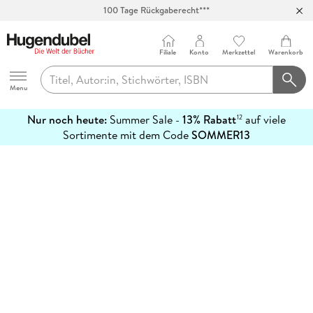
100 Tage Rückgaberecht***
Abholung in über 100 Filialen
Filiale
Konto
Merkzettel
Warenkorb
Hugendubel
Menu
Nur noch heute:
Summer Sale -
13% Rabatt
auf viele
12
mehr
Sortimente mit dem Code
SOMMER13
erfahren