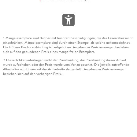
Mängelexemplare sind Bücher mit leichten Beschädigungen, die das Lesen aber nicht
1
einschränken. Mängelexemplare sind durch einen Stempel als solche gekennzeichnet.
Die frühere Buchpreisbindung ist aufgehoben. Angaben zu Preissenkungen beziehen
sich auf den gebundenen Preis eines mangelfreien Exemplars.
Diese Artikel unterliegen nicht der Preisbindung, die Preisbindung dieser Artikel
2
wurde aufgehoben oder der Preis wurde vom Verlag gesenkt. Die jeweils zutreffende
Alternative wird Ihnen auf der Artikelseite dargestellt. Angaben zu Preissenkungen
beziehen sich auf den vorherigen Preis.
Durch Öffnen der Leseprobe willigen Sie ein, dass Daten an den Anbieter der
3
Leseprobe übermittelt werden.
Der gebundene Preis dieses Artikels wird nach Ablauf des auf der Artikelseite
4
dargestellten Datums vom Verlag angehoben.
Der Preisvergleich bezieht sich auf die unverbindliche Preisempfehlung (UVP) des
5
Herstellers.
Der gebundene Preis dieses Artikels wurde vom Verlag gesenkt. Angaben zu
6
Preissenkungen beziehen sich auf den vorherigen Preis.
Die Preisbindung dieses Artikels wurde aufgehoben. Angaben zu Preissenkungen
7