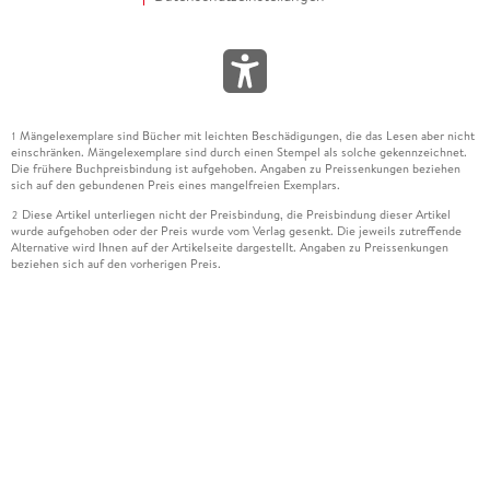
Mängelexemplare sind Bücher mit leichten Beschädigungen, die das Lesen aber nicht
1
einschränken. Mängelexemplare sind durch einen Stempel als solche gekennzeichnet.
Die frühere Buchpreisbindung ist aufgehoben. Angaben zu Preissenkungen beziehen
sich auf den gebundenen Preis eines mangelfreien Exemplars.
Diese Artikel unterliegen nicht der Preisbindung, die Preisbindung dieser Artikel
2
wurde aufgehoben oder der Preis wurde vom Verlag gesenkt. Die jeweils zutreffende
Alternative wird Ihnen auf der Artikelseite dargestellt. Angaben zu Preissenkungen
beziehen sich auf den vorherigen Preis.
Durch Öffnen der Leseprobe willigen Sie ein, dass Daten an den Anbieter der
3
Leseprobe übermittelt werden.
Der gebundene Preis dieses Artikels wird nach Ablauf des auf der Artikelseite
4
dargestellten Datums vom Verlag angehoben.
Der Preisvergleich bezieht sich auf die unverbindliche Preisempfehlung (UVP) des
5
Herstellers.
Der gebundene Preis dieses Artikels wurde vom Verlag gesenkt. Angaben zu
6
Preissenkungen beziehen sich auf den vorherigen Preis.
Die Preisbindung dieses Artikels wurde aufgehoben. Angaben zu Preissenkungen
7