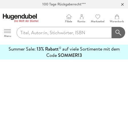
100 Tage Rückgaberecht***
Abholung in über 100 Filialen
Filiale
Konto
Merkzettel
Warenkorb
Hugendubel
Menu
Summer Sale:
13% Rabatt
auf viele Sortimente mit dem
12
mehr
Code
SOMMER13
erfahren