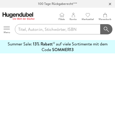
100 Tage Rückgaberecht***
Abholung in über 100 Filialen
Filiale
Konto
Merkzettel
Warenkorb
Hugendubel
Menu
Summer Sale:
13% Rabatt
auf viele Sortimente mit dem
12
mehr
Code
SOMMER13
erfahren