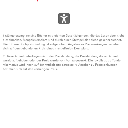
Mängelexemplare sind Bücher mit leichten Beschädigungen, die das Lesen aber nicht
1
einschränken. Mängelexemplare sind durch einen Stempel als solche gekennzeichnet.
Die frühere Buchpreisbindung ist aufgehoben. Angaben zu Preissenkungen beziehen
sich auf den gebundenen Preis eines mangelfreien Exemplars.
Diese Artikel unterliegen nicht der Preisbindung, die Preisbindung dieser Artikel
2
wurde aufgehoben oder der Preis wurde vom Verlag gesenkt. Die jeweils zutreffende
Alternative wird Ihnen auf der Artikelseite dargestellt. Angaben zu Preissenkungen
beziehen sich auf den vorherigen Preis.
Durch Öffnen der Leseprobe willigen Sie ein, dass Daten an den Anbieter der
3
Leseprobe übermittelt werden.
Der gebundene Preis dieses Artikels wird nach Ablauf des auf der Artikelseite
4
dargestellten Datums vom Verlag angehoben.
Der Preisvergleich bezieht sich auf die unverbindliche Preisempfehlung (UVP) des
5
Herstellers.
Der gebundene Preis dieses Artikels wurde vom Verlag gesenkt. Angaben zu
6
Preissenkungen beziehen sich auf den vorherigen Preis.
Die Preisbindung dieses Artikels wurde aufgehoben. Angaben zu Preissenkungen
7