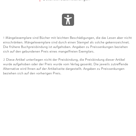
Mängelexemplare sind Bücher mit leichten Beschädigungen, die das Lesen aber nicht
1
einschränken. Mängelexemplare sind durch einen Stempel als solche gekennzeichnet.
Die frühere Buchpreisbindung ist aufgehoben. Angaben zu Preissenkungen beziehen
sich auf den gebundenen Preis eines mangelfreien Exemplars.
Diese Artikel unterliegen nicht der Preisbindung, die Preisbindung dieser Artikel
2
wurde aufgehoben oder der Preis wurde vom Verlag gesenkt. Die jeweils zutreffende
Alternative wird Ihnen auf der Artikelseite dargestellt. Angaben zu Preissenkungen
beziehen sich auf den vorherigen Preis.
Durch Öffnen der Leseprobe willigen Sie ein, dass Daten an den Anbieter der
3
Leseprobe übermittelt werden.
Der gebundene Preis dieses Artikels wird nach Ablauf des auf der Artikelseite
4
dargestellten Datums vom Verlag angehoben.
Der Preisvergleich bezieht sich auf die unverbindliche Preisempfehlung (UVP) des
5
Herstellers.
Der gebundene Preis dieses Artikels wurde vom Verlag gesenkt. Angaben zu
6
Preissenkungen beziehen sich auf den vorherigen Preis.
Die Preisbindung dieses Artikels wurde aufgehoben. Angaben zu Preissenkungen
7