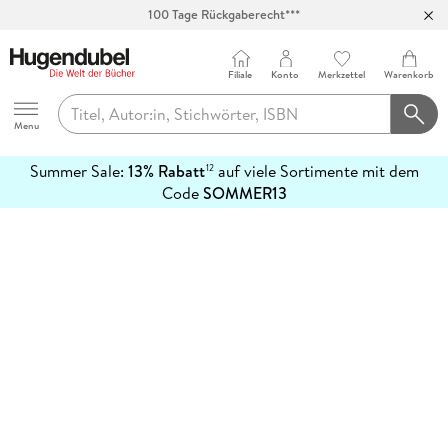
100 Tage Rückgaberecht***
Abholung in über 100 Filialen
Filiale
Konto
Merkzettel
Warenkorb
Hugendubel
Menu
Summer Sale:
13% Rabatt
auf viele Sortimente mit dem
12
mehr
Code
SOMMER13
erfahren