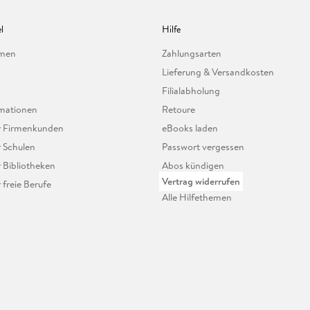
l
Hilfe
hmen
Zahlungsarten
Lieferung & Versandkosten
Filialabholung
mationen
Retoure
ür Firmenkunden
eBooks laden
r Schulen
Passwort vergessen
r Bibliotheken
Abos kündigen
Vertrag widerrufen
r freie Berufe
Alle Hilfethemen