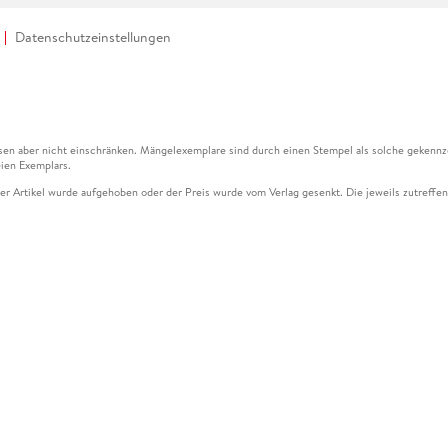
Datenschutzeinstellungen
en aber nicht einschränken. Mängelexemplare sind durch einen Stempel als solche gekennz
ien Exemplars.
ser Artikel wurde aufgehoben oder der Preis wurde vom Verlag gesenkt. Die jeweils zutreffend
ter der Leseprobe übermittelt werden.
kelseite dargestellten Datums vom Verlag angehoben.
g (UVP) des Herstellers.
n zu Preissenkungen beziehen sich auf den vorherigen Preis.
senkungen beziehen sich auf den letzten gebundenen Preis.
kelseite dargestellten Datums vom Verlag angehoben.
n den Gutschein ausschließlich online einlösen unter www.hugendubel.de. Keine Bestellung z
und eBooks) sowie für preisgebundene Kalender, tolino shine (4016621130466), tolino selec
cht möglich. Ein Weiterverkauf und der Handel des Gutscheincodes sind nicht gestattet.