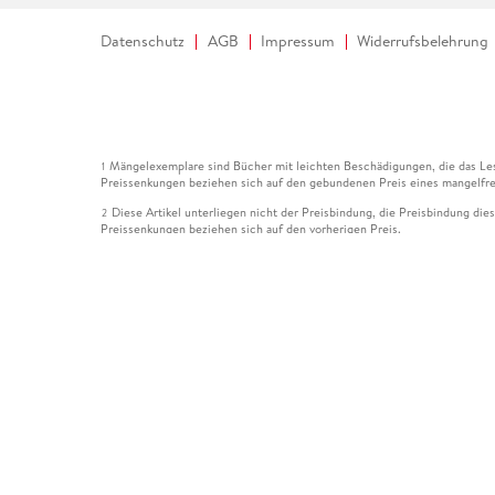
Datenschutz
AGB
Impressum
Widerrufsbelehrung
Mängelexemplare sind Bücher mit leichten Beschädigungen, die das Les
1
Preissenkungen beziehen sich auf den gebundenen Preis eines mangelfre
Diese Artikel unterliegen nicht der Preisbindung, die Preisbindung die
2
Preissenkungen beziehen sich auf den vorherigen Preis.
Durch Öffnen der Leseprobe willigen Sie ein, dass Daten an den Anbie
3
Der gebundene Preis dieses Artikels wird nach Ablauf des auf der Arti
4
Der Preisvergleich bezieht sich auf die unverbindliche Preisempfehlun
5
Der gebundene Preis dieses Artikels wurde vom Verlag gesenkt. Angabe
6
Die Preisbindung dieses Artikels wurde aufgehoben. Angaben zu Preis
7
Der gebundene Preis dieses Artikels wird nach Ablauf des auf der Arti
8
Ihr Gutschein SOMMER13 gilt bis einschließlich 10.08.2026. Sie könne
12
gültig für gesetzlich preisgebundene Artikel (deutschsprachige Bücher 
Gutscheinen und Geschenkkarten kombinierbar. Eine Barauszahlung ist ni