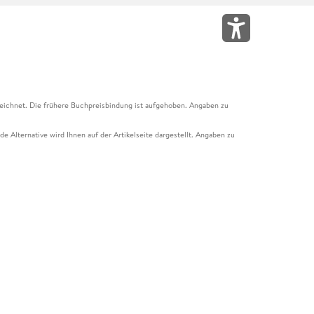
eichnet. Die frühere Buchpreisbindung ist aufgehoben. Angaben zu
e Alternative wird Ihnen auf der Artikelseite dargestellt. Angaben zu
ur Abholung mit Zahlung in der Filiale möglich. Der Gutschein ist nicht
t und das Hugendubel Hörbuch Abo. Der Gutschein ist nicht mit anderen