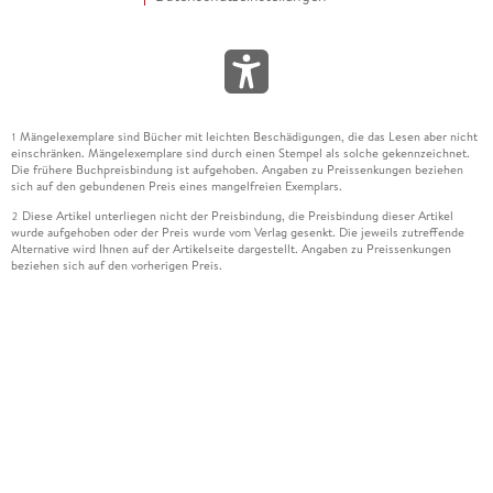
Mängelexemplare sind Bücher mit leichten Beschädigungen, die das Lesen aber nicht
1
einschränken. Mängelexemplare sind durch einen Stempel als solche gekennzeichnet.
Die frühere Buchpreisbindung ist aufgehoben. Angaben zu Preissenkungen beziehen
sich auf den gebundenen Preis eines mangelfreien Exemplars.
Diese Artikel unterliegen nicht der Preisbindung, die Preisbindung dieser Artikel
2
wurde aufgehoben oder der Preis wurde vom Verlag gesenkt. Die jeweils zutreffende
Alternative wird Ihnen auf der Artikelseite dargestellt. Angaben zu Preissenkungen
beziehen sich auf den vorherigen Preis.
Durch Öffnen der Leseprobe willigen Sie ein, dass Daten an den Anbieter der
3
Leseprobe übermittelt werden.
Der gebundene Preis dieses Artikels wird nach Ablauf des auf der Artikelseite
4
dargestellten Datums vom Verlag angehoben.
Der Preisvergleich bezieht sich auf die unverbindliche Preisempfehlung (UVP) des
5
Herstellers.
Der gebundene Preis dieses Artikels wurde vom Verlag gesenkt. Angaben zu
6
Preissenkungen beziehen sich auf den vorherigen Preis.
Die Preisbindung dieses Artikels wurde aufgehoben. Angaben zu Preissenkungen
7