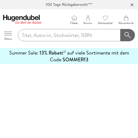
100 Tage Rückgaberecht***
Abholung in über 100 Filialen
Filiale
Konto
Merkzettel
Warenkorb
Hugendubel
Menu
Summer Sale:
13% Rabatt
auf viele Sortimente mit dem
12
mehr
Code
SOMMER13
erfahren