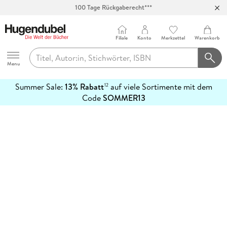
100 Tage Rückgaberecht***
Abholung in über 100 Filialen
Filiale
Konto
Merkzettel
Warenkorb
Hugendubel
Menu
Summer Sale:
13% Rabatt
auf viele Sortimente mit dem
12
mehr
Code
SOMMER13
erfahren