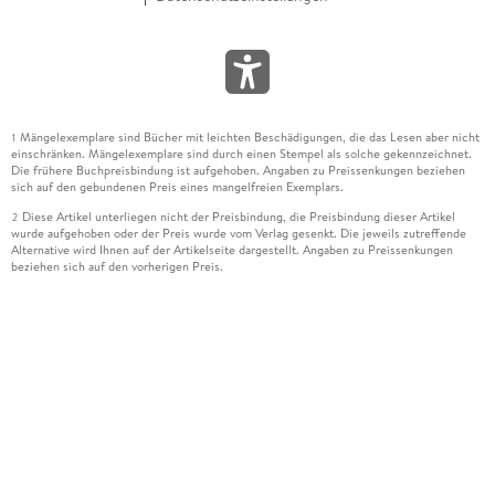
Mängelexemplare sind Bücher mit leichten Beschädigungen, die das Lesen aber nicht
1
einschränken. Mängelexemplare sind durch einen Stempel als solche gekennzeichnet.
Die frühere Buchpreisbindung ist aufgehoben. Angaben zu Preissenkungen beziehen
sich auf den gebundenen Preis eines mangelfreien Exemplars.
Diese Artikel unterliegen nicht der Preisbindung, die Preisbindung dieser Artikel
2
wurde aufgehoben oder der Preis wurde vom Verlag gesenkt. Die jeweils zutreffende
Alternative wird Ihnen auf der Artikelseite dargestellt. Angaben zu Preissenkungen
beziehen sich auf den vorherigen Preis.
Durch Öffnen der Leseprobe willigen Sie ein, dass Daten an den Anbieter der
3
Leseprobe übermittelt werden.
Der gebundene Preis dieses Artikels wird nach Ablauf des auf der Artikelseite
4
dargestellten Datums vom Verlag angehoben.
Der Preisvergleich bezieht sich auf die unverbindliche Preisempfehlung (UVP) des
5
Herstellers.
Der gebundene Preis dieses Artikels wurde vom Verlag gesenkt. Angaben zu
6
Preissenkungen beziehen sich auf den vorherigen Preis.
Die Preisbindung dieses Artikels wurde aufgehoben. Angaben zu Preissenkungen
7