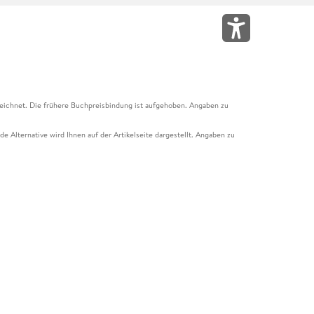
eichnet. Die frühere Buchpreisbindung ist aufgehoben. Angaben zu
e Alternative wird Ihnen auf der Artikelseite dargestellt. Angaben zu
ur Abholung mit Zahlung in der Filiale möglich. Der Gutschein ist nicht
t und das Hugendubel Hörbuch Abo. Der Gutschein ist nicht mit anderen