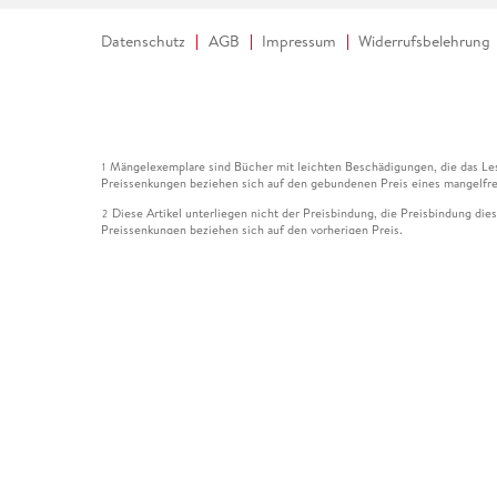
Datenschutz
AGB
Impressum
Widerrufsbelehrung
Mängelexemplare sind Bücher mit leichten Beschädigungen, die das Les
1
Preissenkungen beziehen sich auf den gebundenen Preis eines mangelfre
Diese Artikel unterliegen nicht der Preisbindung, die Preisbindung die
2
Preissenkungen beziehen sich auf den vorherigen Preis.
Durch Öffnen der Leseprobe willigen Sie ein, dass Daten an den Anbie
3
Der gebundene Preis dieses Artikels wird nach Ablauf des auf der Arti
4
Der Preisvergleich bezieht sich auf die unverbindliche Preisempfehlun
5
Der gebundene Preis dieses Artikels wurde vom Verlag gesenkt. Angabe
6
Die Preisbindung dieses Artikels wurde aufgehoben. Angaben zu Preis
7
Der gebundene Preis dieses Artikels wird nach Ablauf des auf der Arti
8
Ihr Gutschein SOMMER13 gilt bis einschließlich 10.08.2026. Sie könne
12
gültig für gesetzlich preisgebundene Artikel (deutschsprachige Bücher 
Gutscheinen und Geschenkkarten kombinierbar. Eine Barauszahlung ist ni