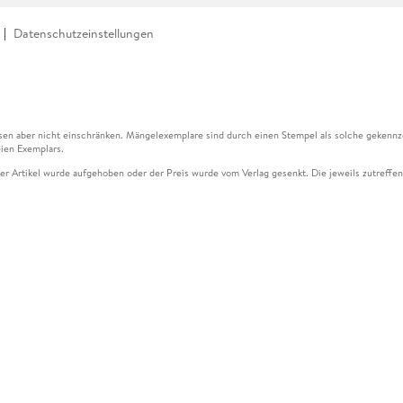
Datenschutzeinstellungen
en aber nicht einschränken. Mängelexemplare sind durch einen Stempel als solche gekennz
ien Exemplars.
ser Artikel wurde aufgehoben oder der Preis wurde vom Verlag gesenkt. Die jeweils zutreffend
ter der Leseprobe übermittelt werden.
kelseite dargestellten Datums vom Verlag angehoben.
g (UVP) des Herstellers.
n zu Preissenkungen beziehen sich auf den vorherigen Preis.
senkungen beziehen sich auf den letzten gebundenen Preis.
kelseite dargestellten Datums vom Verlag angehoben.
n den Gutschein ausschließlich online einlösen unter www.hugendubel.de. Keine Bestellung z
und eBooks) sowie für preisgebundene Kalender, tolino shine (4016621130466), tolino selec
cht möglich. Ein Weiterverkauf und der Handel des Gutscheincodes sind nicht gestattet.