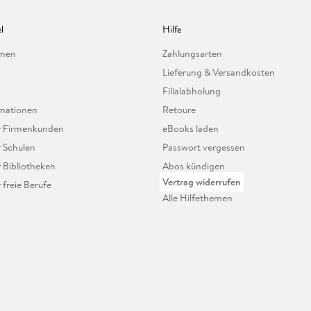
l
Hilfe
hmen
Zahlungsarten
Lieferung & Versandkosten
Filialabholung
mationen
Retoure
ür Firmenkunden
eBooks laden
r Schulen
Passwort vergessen
r Bibliotheken
Abos kündigen
Vertrag widerrufen
r freie Berufe
Alle Hilfethemen