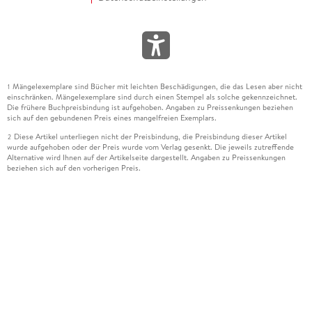
Mängelexemplare sind Bücher mit leichten Beschädigungen, die das Lesen aber nicht
1
einschränken. Mängelexemplare sind durch einen Stempel als solche gekennzeichnet.
Die frühere Buchpreisbindung ist aufgehoben. Angaben zu Preissenkungen beziehen
sich auf den gebundenen Preis eines mangelfreien Exemplars.
Diese Artikel unterliegen nicht der Preisbindung, die Preisbindung dieser Artikel
2
wurde aufgehoben oder der Preis wurde vom Verlag gesenkt. Die jeweils zutreffende
Alternative wird Ihnen auf der Artikelseite dargestellt. Angaben zu Preissenkungen
beziehen sich auf den vorherigen Preis.
Durch Öffnen der Leseprobe willigen Sie ein, dass Daten an den Anbieter der
3
Leseprobe übermittelt werden.
Der gebundene Preis dieses Artikels wird nach Ablauf des auf der Artikelseite
4
dargestellten Datums vom Verlag angehoben.
Der Preisvergleich bezieht sich auf die unverbindliche Preisempfehlung (UVP) des
5
Herstellers.
Der gebundene Preis dieses Artikels wurde vom Verlag gesenkt. Angaben zu
6
Preissenkungen beziehen sich auf den vorherigen Preis.
Die Preisbindung dieses Artikels wurde aufgehoben. Angaben zu Preissenkungen
7