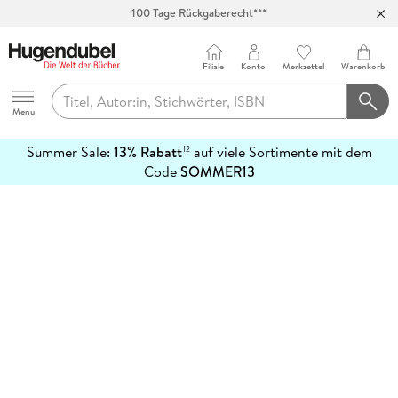
100 Tage Rückgaberecht***
Abholung in über 100 Filialen
Filiale
Konto
Merkzettel
Warenkorb
Hugendubel
Menu
Summer Sale:
13% Rabatt
auf viele Sortimente mit dem
12
mehr
Code
SOMMER13
erfahren