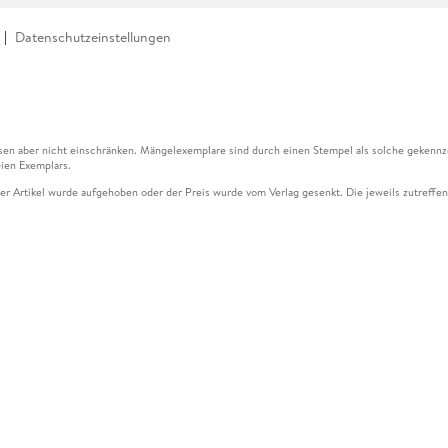
Datenschutzeinstellungen
en aber nicht einschränken. Mängelexemplare sind durch einen Stempel als solche gekennz
ien Exemplars.
ser Artikel wurde aufgehoben oder der Preis wurde vom Verlag gesenkt. Die jeweils zutreffend
ter der Leseprobe übermittelt werden.
kelseite dargestellten Datums vom Verlag angehoben.
g (UVP) des Herstellers.
n zu Preissenkungen beziehen sich auf den vorherigen Preis.
senkungen beziehen sich auf den letzten gebundenen Preis.
kelseite dargestellten Datums vom Verlag angehoben.
n den Gutschein ausschließlich online einlösen unter www.hugendubel.de. Keine Bestellung z
und eBooks) sowie für preisgebundene Kalender, tolino shine (4016621130466), tolino selec
cht möglich. Ein Weiterverkauf und der Handel des Gutscheincodes sind nicht gestattet.