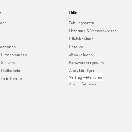
l
Hilfe
hmen
Zahlungsarten
Lieferung & Versandkosten
Filialabholung
mationen
Retoure
ür Firmenkunden
eBooks laden
r Schulen
Passwort vergessen
r Bibliotheken
Abos kündigen
Vertrag widerrufen
r freie Berufe
Alle Hilfethemen