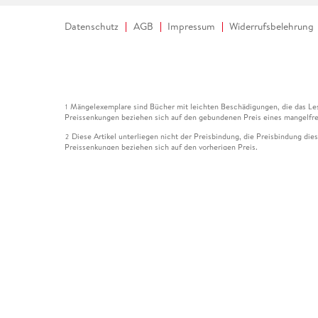
Datenschutz
AGB
Impressum
Widerrufsbelehrung
Mängelexemplare sind Bücher mit leichten Beschädigungen, die das Les
1
Preissenkungen beziehen sich auf den gebundenen Preis eines mangelfre
Diese Artikel unterliegen nicht der Preisbindung, die Preisbindung die
2
Preissenkungen beziehen sich auf den vorherigen Preis.
Durch Öffnen der Leseprobe willigen Sie ein, dass Daten an den Anbie
3
Der gebundene Preis dieses Artikels wird nach Ablauf des auf der Arti
4
Der Preisvergleich bezieht sich auf die unverbindliche Preisempfehlun
5
Der gebundene Preis dieses Artikels wurde vom Verlag gesenkt. Angabe
6
Die Preisbindung dieses Artikels wurde aufgehoben. Angaben zu Preis
7
Der gebundene Preis dieses Artikels wird nach Ablauf des auf der Arti
8
Ihr Gutschein SOMMER13 gilt bis einschließlich 10.08.2026. Sie könne
12
gültig für gesetzlich preisgebundene Artikel (deutschsprachige Bücher 
Gutscheinen und Geschenkkarten kombinierbar. Eine Barauszahlung ist ni