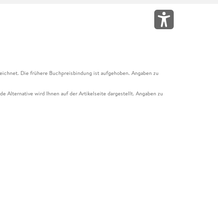
eichnet. Die frühere Buchpreisbindung ist aufgehoben. Angaben zu
e Alternative wird Ihnen auf der Artikelseite dargestellt. Angaben zu
ur Abholung mit Zahlung in der Filiale möglich. Der Gutschein ist nicht
t und das Hugendubel Hörbuch Abo. Der Gutschein ist nicht mit anderen