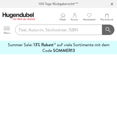
100 Tage Rückgaberecht***
Abholung in über 100 Filialen
Filiale
Konto
Merkzettel
Warenkorb
Hugendubel
Menu
Summer Sale:
13% Rabatt
auf viele Sortimente mit dem
12
mehr
Code
SOMMER13
erfahren