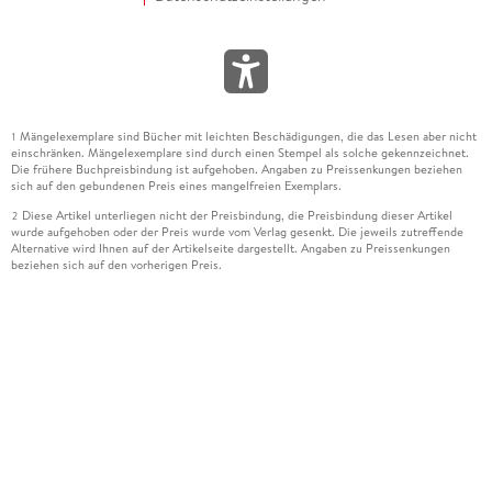
Mängelexemplare sind Bücher mit leichten Beschädigungen, die das Lesen aber nicht
1
einschränken. Mängelexemplare sind durch einen Stempel als solche gekennzeichnet.
Die frühere Buchpreisbindung ist aufgehoben. Angaben zu Preissenkungen beziehen
sich auf den gebundenen Preis eines mangelfreien Exemplars.
Diese Artikel unterliegen nicht der Preisbindung, die Preisbindung dieser Artikel
2
wurde aufgehoben oder der Preis wurde vom Verlag gesenkt. Die jeweils zutreffende
Alternative wird Ihnen auf der Artikelseite dargestellt. Angaben zu Preissenkungen
beziehen sich auf den vorherigen Preis.
Durch Öffnen der Leseprobe willigen Sie ein, dass Daten an den Anbieter der
3
Leseprobe übermittelt werden.
Der gebundene Preis dieses Artikels wird nach Ablauf des auf der Artikelseite
4
dargestellten Datums vom Verlag angehoben.
Der Preisvergleich bezieht sich auf die unverbindliche Preisempfehlung (UVP) des
5
Herstellers.
Der gebundene Preis dieses Artikels wurde vom Verlag gesenkt. Angaben zu
6
Preissenkungen beziehen sich auf den vorherigen Preis.
Die Preisbindung dieses Artikels wurde aufgehoben. Angaben zu Preissenkungen
7