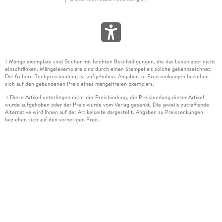
Mängelexemplare sind Bücher mit leichten Beschädigungen, die das Lesen aber nicht
1
einschränken. Mängelexemplare sind durch einen Stempel als solche gekennzeichnet.
Die frühere Buchpreisbindung ist aufgehoben. Angaben zu Preissenkungen beziehen
sich auf den gebundenen Preis eines mangelfreien Exemplars.
Diese Artikel unterliegen nicht der Preisbindung, die Preisbindung dieser Artikel
2
wurde aufgehoben oder der Preis wurde vom Verlag gesenkt. Die jeweils zutreffende
Alternative wird Ihnen auf der Artikelseite dargestellt. Angaben zu Preissenkungen
beziehen sich auf den vorherigen Preis.
Durch Öffnen der Leseprobe willigen Sie ein, dass Daten an den Anbieter der
3
Leseprobe übermittelt werden.
Der gebundene Preis dieses Artikels wird nach Ablauf des auf der Artikelseite
4
dargestellten Datums vom Verlag angehoben.
Der Preisvergleich bezieht sich auf die unverbindliche Preisempfehlung (UVP) des
5
Herstellers.
Der gebundene Preis dieses Artikels wurde vom Verlag gesenkt. Angaben zu
6
Preissenkungen beziehen sich auf den vorherigen Preis.
Die Preisbindung dieses Artikels wurde aufgehoben. Angaben zu Preissenkungen
7