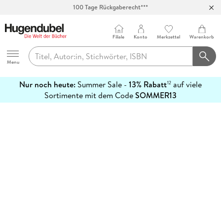
100 Tage Rückgaberecht***
Abholung in über 100 Filialen
Filiale
Konto
Merkzettel
Warenkorb
Hugendubel
Menu
Nur noch heute:
Summer Sale -
13% Rabatt
auf viele
12
mehr
Sortimente mit dem Code
SOMMER13
erfahren