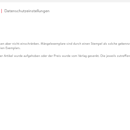
Datenschutzeinstellungen
en aber nicht einschränken. Mängelexemplare sind durch einen Stempel als solche gekennz
ien Exemplars.
ser Artikel wurde aufgehoben oder der Preis wurde vom Verlag gesenkt. Die jeweils zutreffend
ter der Leseprobe übermittelt werden.
kelseite dargestellten Datums vom Verlag angehoben.
g (UVP) des Herstellers.
n zu Preissenkungen beziehen sich auf den vorherigen Preis.
senkungen beziehen sich auf den letzten gebundenen Preis.
kelseite dargestellten Datums vom Verlag angehoben.
n den Gutschein ausschließlich online einlösen unter www.hugendubel.de. Keine Bestellung z
und eBooks) sowie für preisgebundene Kalender, tolino shine (4016621130466), tolino selec
cht möglich. Ein Weiterverkauf und der Handel des Gutscheincodes sind nicht gestattet.