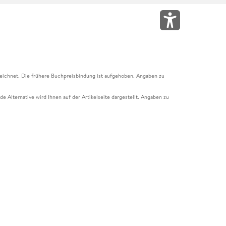
eichnet. Die frühere Buchpreisbindung ist aufgehoben. Angaben zu
e Alternative wird Ihnen auf der Artikelseite dargestellt. Angaben zu
ur Abholung mit Zahlung in der Filiale möglich. Der Gutschein ist nicht
t und das Hugendubel Hörbuch Abo. Der Gutschein ist nicht mit anderen