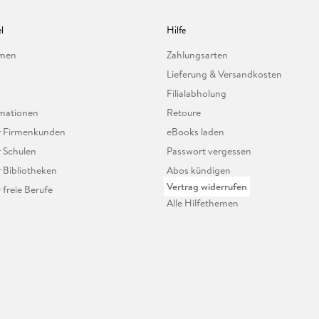
l
Hilfe
hmen
Zahlungsarten
Lieferung & Versandkosten
Filialabholung
mationen
Retoure
ür Firmenkunden
eBooks laden
r Schulen
Passwort vergessen
r Bibliotheken
Abos kündigen
Vertrag widerrufen
r freie Berufe
Alle Hilfethemen