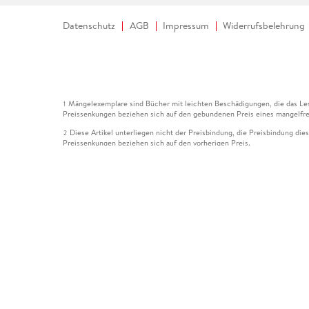
Datenschutz
AGB
Impressum
Widerrufsbelehrung
Mängelexemplare sind Bücher mit leichten Beschädigungen, die das Les
1
Preissenkungen beziehen sich auf den gebundenen Preis eines mangelfre
Diese Artikel unterliegen nicht der Preisbindung, die Preisbindung die
2
Preissenkungen beziehen sich auf den vorherigen Preis.
Durch Öffnen der Leseprobe willigen Sie ein, dass Daten an den Anbie
3
Der gebundene Preis dieses Artikels wird nach Ablauf des auf der Arti
4
Der Preisvergleich bezieht sich auf die unverbindliche Preisempfehlun
5
Der gebundene Preis dieses Artikels wurde vom Verlag gesenkt. Angabe
6
Die Preisbindung dieses Artikels wurde aufgehoben. Angaben zu Preis
7
Der gebundene Preis dieses Artikels wird nach Ablauf des auf der Arti
8
Ihr Gutschein SOMMER13 gilt bis einschließlich 10.08.2026. Sie könne
12
gültig für gesetzlich preisgebundene Artikel (deutschsprachige Bücher 
Gutscheinen und Geschenkkarten kombinierbar. Eine Barauszahlung ist ni