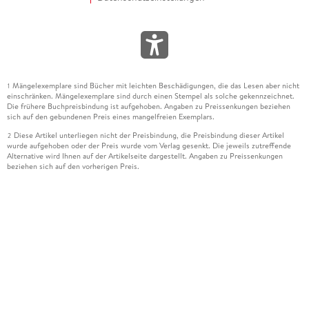
Mängelexemplare sind Bücher mit leichten Beschädigungen, die das Lesen aber nicht
1
einschränken. Mängelexemplare sind durch einen Stempel als solche gekennzeichnet.
Die frühere Buchpreisbindung ist aufgehoben. Angaben zu Preissenkungen beziehen
sich auf den gebundenen Preis eines mangelfreien Exemplars.
Diese Artikel unterliegen nicht der Preisbindung, die Preisbindung dieser Artikel
2
wurde aufgehoben oder der Preis wurde vom Verlag gesenkt. Die jeweils zutreffende
Alternative wird Ihnen auf der Artikelseite dargestellt. Angaben zu Preissenkungen
beziehen sich auf den vorherigen Preis.
Durch Öffnen der Leseprobe willigen Sie ein, dass Daten an den Anbieter der
3
Leseprobe übermittelt werden.
Der gebundene Preis dieses Artikels wird nach Ablauf des auf der Artikelseite
4
dargestellten Datums vom Verlag angehoben.
Der Preisvergleich bezieht sich auf die unverbindliche Preisempfehlung (UVP) des
5
Herstellers.
Der gebundene Preis dieses Artikels wurde vom Verlag gesenkt. Angaben zu
6
Preissenkungen beziehen sich auf den vorherigen Preis.
Die Preisbindung dieses Artikels wurde aufgehoben. Angaben zu Preissenkungen
7