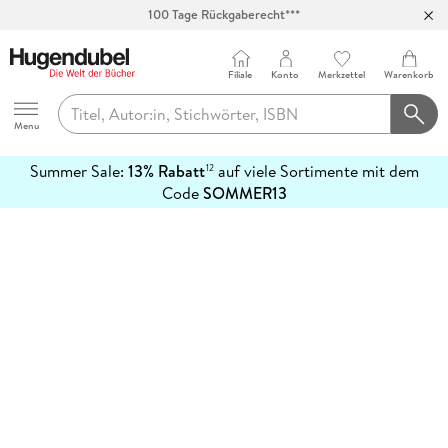
100 Tage Rückgaberecht***
Abholung in über 100 Filialen
Filiale
Konto
Merkzettel
Warenkorb
Hugendubel
Menu
Summer Sale:
13% Rabatt
auf viele Sortimente mit dem
12
mehr
Code
SOMMER13
erfahren