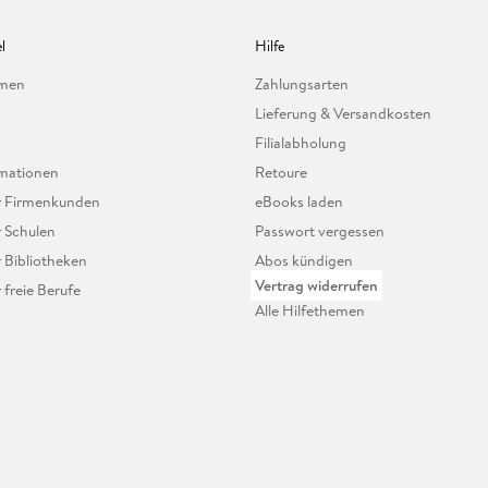
l
Hilfe
hmen
Zahlungsarten
Lieferung & Versandkosten
Filialabholung
mationen
Retoure
ür Firmenkunden
eBooks laden
r Schulen
Passwort vergessen
r Bibliotheken
Abos kündigen
Vertrag widerrufen
r freie Berufe
Alle Hilfethemen