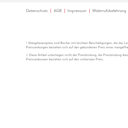
Datenschutz
AGB
Impressum
Widerrufsbelehrung
Mängelexemplare sind Bücher mit leichten Beschädigungen, die das Les
1
Preissenkungen beziehen sich auf den gebundenen Preis eines mangelfre
Diese Artikel unterliegen nicht der Preisbindung, die Preisbindung die
2
Preissenkungen beziehen sich auf den vorherigen Preis.
Durch Öffnen der Leseprobe willigen Sie ein, dass Daten an den Anbie
3
Der gebundene Preis dieses Artikels wird nach Ablauf des auf der Arti
4
Der Preisvergleich bezieht sich auf die unverbindliche Preisempfehlun
5
Der gebundene Preis dieses Artikels wurde vom Verlag gesenkt. Angabe
6
Die Preisbindung dieses Artikels wurde aufgehoben. Angaben zu Preis
7
Der gebundene Preis dieses Artikels wird nach Ablauf des auf der Arti
8
Ihr Gutschein SOMMER13 gilt bis einschließlich 10.08.2026. Sie könne
12
gültig für gesetzlich preisgebundene Artikel (deutschsprachige Bücher 
Gutscheinen und Geschenkkarten kombinierbar. Eine Barauszahlung ist ni