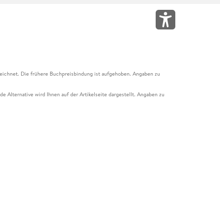
eichnet. Die frühere Buchpreisbindung ist aufgehoben. Angaben zu
e Alternative wird Ihnen auf der Artikelseite dargestellt. Angaben zu
ur Abholung mit Zahlung in der Filiale möglich. Der Gutschein ist nicht
t und das Hugendubel Hörbuch Abo. Der Gutschein ist nicht mit anderen