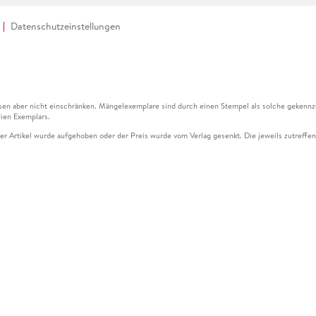
Datenschutzeinstellungen
en aber nicht einschränken. Mängelexemplare sind durch einen Stempel als solche gekennz
ien Exemplars.
ser Artikel wurde aufgehoben oder der Preis wurde vom Verlag gesenkt. Die jeweils zutreffend
ter der Leseprobe übermittelt werden.
kelseite dargestellten Datums vom Verlag angehoben.
g (UVP) des Herstellers.
n zu Preissenkungen beziehen sich auf den vorherigen Preis.
senkungen beziehen sich auf den letzten gebundenen Preis.
kelseite dargestellten Datums vom Verlag angehoben.
n den Gutschein ausschließlich online einlösen unter www.hugendubel.de. Keine Bestellung z
und eBooks) sowie für preisgebundene Kalender, tolino shine (4016621130466), tolino selec
cht möglich. Ein Weiterverkauf und der Handel des Gutscheincodes sind nicht gestattet.