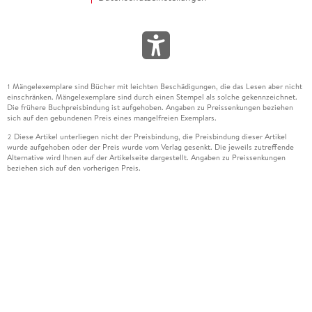
Mängelexemplare sind Bücher mit leichten Beschädigungen, die das Lesen aber nicht
1
einschränken. Mängelexemplare sind durch einen Stempel als solche gekennzeichnet.
Die frühere Buchpreisbindung ist aufgehoben. Angaben zu Preissenkungen beziehen
sich auf den gebundenen Preis eines mangelfreien Exemplars.
Diese Artikel unterliegen nicht der Preisbindung, die Preisbindung dieser Artikel
2
wurde aufgehoben oder der Preis wurde vom Verlag gesenkt. Die jeweils zutreffende
Alternative wird Ihnen auf der Artikelseite dargestellt. Angaben zu Preissenkungen
beziehen sich auf den vorherigen Preis.
Durch Öffnen der Leseprobe willigen Sie ein, dass Daten an den Anbieter der
3
Leseprobe übermittelt werden.
Der gebundene Preis dieses Artikels wird nach Ablauf des auf der Artikelseite
4
dargestellten Datums vom Verlag angehoben.
Der Preisvergleich bezieht sich auf die unverbindliche Preisempfehlung (UVP) des
5
Herstellers.
Der gebundene Preis dieses Artikels wurde vom Verlag gesenkt. Angaben zu
6
Preissenkungen beziehen sich auf den vorherigen Preis.
Die Preisbindung dieses Artikels wurde aufgehoben. Angaben zu Preissenkungen
7