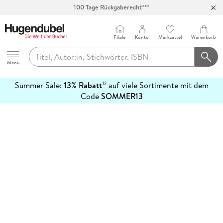
100 Tage Rückgaberecht***
Abholung in über 100 Filialen
Filiale
Konto
Merkzettel
Warenkorb
Hugendubel
Menu
Summer Sale:
13% Rabatt
auf viele Sortimente mit dem
12
mehr
Code
SOMMER13
erfahren