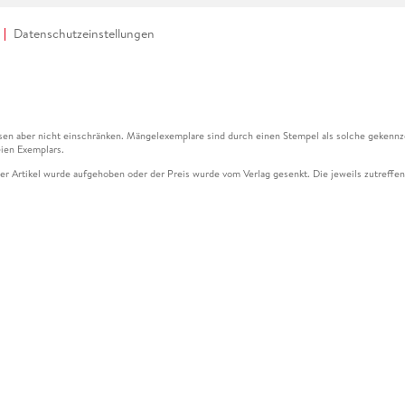
Datenschutzeinstellungen
en aber nicht einschränken. Mängelexemplare sind durch einen Stempel als solche gekennz
ien Exemplars.
ser Artikel wurde aufgehoben oder der Preis wurde vom Verlag gesenkt. Die jeweils zutreffend
ter der Leseprobe übermittelt werden.
kelseite dargestellten Datums vom Verlag angehoben.
g (UVP) des Herstellers.
n zu Preissenkungen beziehen sich auf den vorherigen Preis.
senkungen beziehen sich auf den letzten gebundenen Preis.
kelseite dargestellten Datums vom Verlag angehoben.
n den Gutschein ausschließlich online einlösen unter www.hugendubel.de. Keine Bestellung z
und eBooks) sowie für preisgebundene Kalender, tolino shine (4016621130466), tolino selec
cht möglich. Ein Weiterverkauf und der Handel des Gutscheincodes sind nicht gestattet.