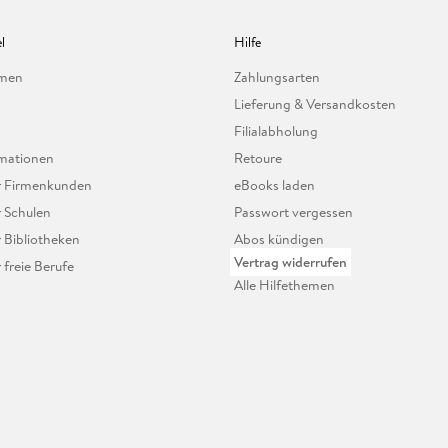
l
Hilfe
hmen
Zahlungsarten
Lieferung & Versandkosten
Filialabholung
mationen
Retoure
ür Firmenkunden
eBooks laden
r Schulen
Passwort vergessen
r Bibliotheken
Abos kündigen
Vertrag widerrufen
r freie Berufe
Alle Hilfethemen