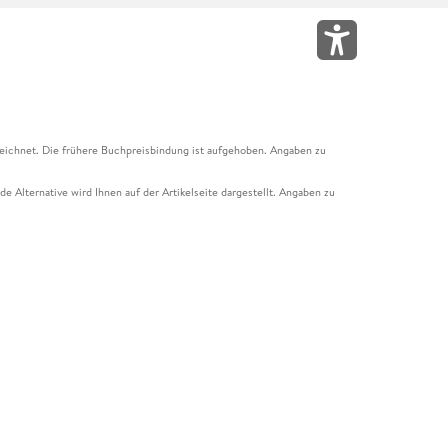
eichnet. Die frühere Buchpreisbindung ist aufgehoben. Angaben zu
e Alternative wird Ihnen auf der Artikelseite dargestellt. Angaben zu
ur Abholung mit Zahlung in der Filiale möglich. Der Gutschein ist nicht
t und das Hugendubel Hörbuch Abo. Der Gutschein ist nicht mit anderen