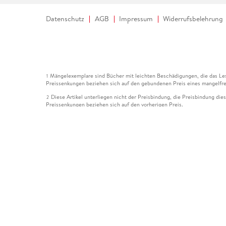
Datenschutz
AGB
Impressum
Widerrufsbelehrung
Mängelexemplare sind Bücher mit leichten Beschädigungen, die das Les
1
Preissenkungen beziehen sich auf den gebundenen Preis eines mangelfre
Diese Artikel unterliegen nicht der Preisbindung, die Preisbindung die
2
Preissenkungen beziehen sich auf den vorherigen Preis.
Durch Öffnen der Leseprobe willigen Sie ein, dass Daten an den Anbie
3
Der gebundene Preis dieses Artikels wird nach Ablauf des auf der Arti
4
Der Preisvergleich bezieht sich auf die unverbindliche Preisempfehlun
5
Der gebundene Preis dieses Artikels wurde vom Verlag gesenkt. Angabe
6
Die Preisbindung dieses Artikels wurde aufgehoben. Angaben zu Preis
7
Der gebundene Preis dieses Artikels wird nach Ablauf des auf der Arti
8
Ihr Gutschein SOMMER13 gilt bis einschließlich 10.08.2026. Sie könne
12
gültig für gesetzlich preisgebundene Artikel (deutschsprachige Bücher 
Gutscheinen und Geschenkkarten kombinierbar. Eine Barauszahlung ist ni