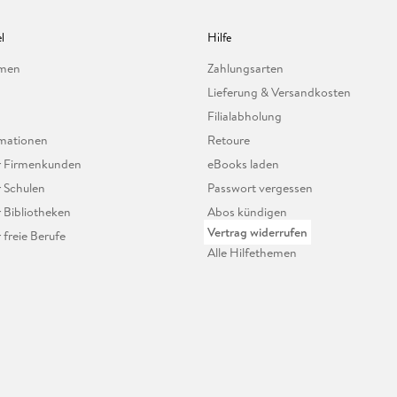
l
Hilfe
hmen
Zahlungsarten
Lieferung & Versandkosten
Filialabholung
mationen
Retoure
ür Firmenkunden
eBooks laden
r Schulen
Passwort vergessen
r Bibliotheken
Abos kündigen
Vertrag widerrufen
r freie Berufe
Alle Hilfethemen