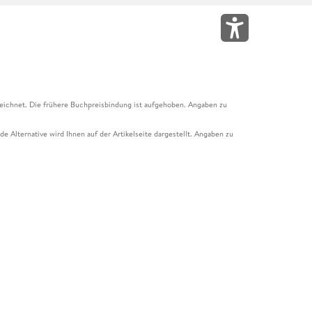
eichnet. Die frühere Buchpreisbindung ist aufgehoben. Angaben zu
e Alternative wird Ihnen auf der Artikelseite dargestellt. Angaben zu
ur Abholung mit Zahlung in der Filiale möglich. Der Gutschein ist nicht
t und das Hugendubel Hörbuch Abo. Der Gutschein ist nicht mit anderen