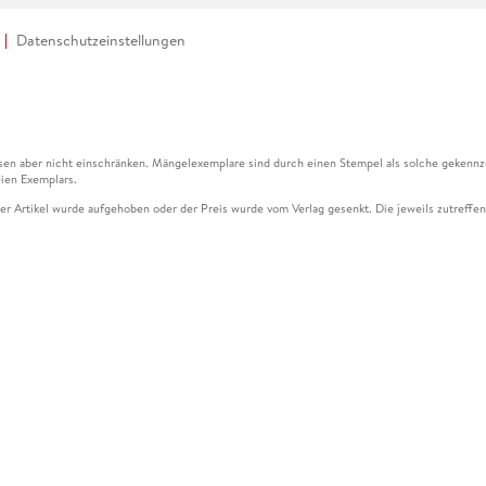
Datenschutzeinstellungen
en aber nicht einschränken. Mängelexemplare sind durch einen Stempel als solche gekennz
ien Exemplars.
ser Artikel wurde aufgehoben oder der Preis wurde vom Verlag gesenkt. Die jeweils zutreffend
ter der Leseprobe übermittelt werden.
kelseite dargestellten Datums vom Verlag angehoben.
g (UVP) des Herstellers.
n zu Preissenkungen beziehen sich auf den vorherigen Preis.
senkungen beziehen sich auf den letzten gebundenen Preis.
kelseite dargestellten Datums vom Verlag angehoben.
n den Gutschein ausschließlich online einlösen unter www.hugendubel.de. Keine Bestellung z
und eBooks) sowie für preisgebundene Kalender, tolino shine (4016621130466), tolino selec
cht möglich. Ein Weiterverkauf und der Handel des Gutscheincodes sind nicht gestattet.