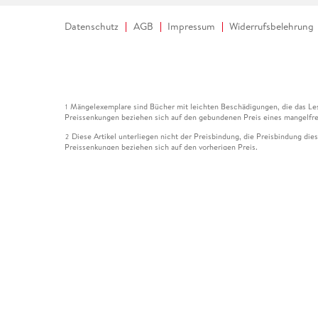
Datenschutz
AGB
Impressum
Widerrufsbelehrung
Mängelexemplare sind Bücher mit leichten Beschädigungen, die das Les
1
Preissenkungen beziehen sich auf den gebundenen Preis eines mangelfre
Diese Artikel unterliegen nicht der Preisbindung, die Preisbindung die
2
Preissenkungen beziehen sich auf den vorherigen Preis.
Durch Öffnen der Leseprobe willigen Sie ein, dass Daten an den Anbie
3
Der gebundene Preis dieses Artikels wird nach Ablauf des auf der Arti
4
Der Preisvergleich bezieht sich auf die unverbindliche Preisempfehlun
5
Der gebundene Preis dieses Artikels wurde vom Verlag gesenkt. Angabe
6
Die Preisbindung dieses Artikels wurde aufgehoben. Angaben zu Preis
7
Der gebundene Preis dieses Artikels wird nach Ablauf des auf der Arti
8
Ihr Gutschein SOMMER13 gilt bis einschließlich 10.08.2026. Sie könne
12
gültig für gesetzlich preisgebundene Artikel (deutschsprachige Bücher 
Gutscheinen und Geschenkkarten kombinierbar. Eine Barauszahlung ist ni