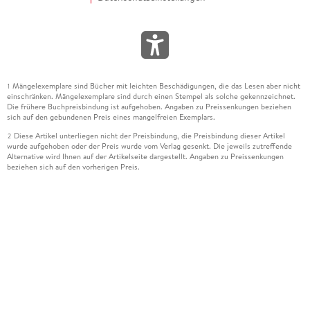
Mängelexemplare sind Bücher mit leichten Beschädigungen, die das Lesen aber nicht
1
einschränken. Mängelexemplare sind durch einen Stempel als solche gekennzeichnet.
Die frühere Buchpreisbindung ist aufgehoben. Angaben zu Preissenkungen beziehen
sich auf den gebundenen Preis eines mangelfreien Exemplars.
Diese Artikel unterliegen nicht der Preisbindung, die Preisbindung dieser Artikel
2
wurde aufgehoben oder der Preis wurde vom Verlag gesenkt. Die jeweils zutreffende
Alternative wird Ihnen auf der Artikelseite dargestellt. Angaben zu Preissenkungen
beziehen sich auf den vorherigen Preis.
Durch Öffnen der Leseprobe willigen Sie ein, dass Daten an den Anbieter der
3
Leseprobe übermittelt werden.
Der gebundene Preis dieses Artikels wird nach Ablauf des auf der Artikelseite
4
dargestellten Datums vom Verlag angehoben.
Der Preisvergleich bezieht sich auf die unverbindliche Preisempfehlung (UVP) des
5
Herstellers.
Der gebundene Preis dieses Artikels wurde vom Verlag gesenkt. Angaben zu
6
Preissenkungen beziehen sich auf den vorherigen Preis.
Die Preisbindung dieses Artikels wurde aufgehoben. Angaben zu Preissenkungen
7