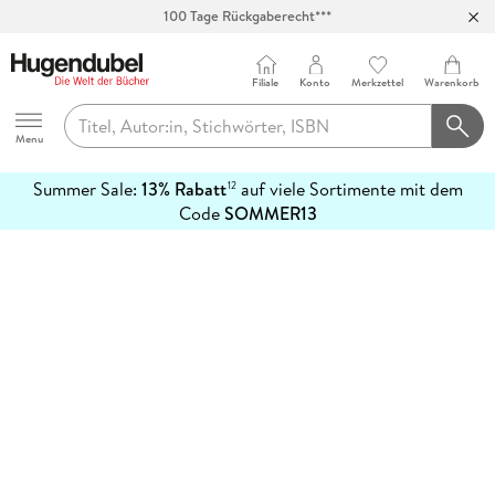
100 Tage Rückgaberecht***
Abholung in über 100 Filialen
Filiale
Konto
Merkzettel
Warenkorb
Hugendubel
Menu
Summer Sale:
13% Rabatt
auf viele Sortimente mit dem
12
mehr
Code
SOMMER13
erfahren